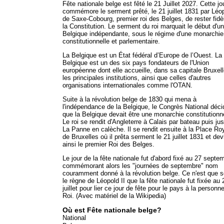
Fête nationale belge est fêté le 21 Juillet 2027. Cette j
commémore le serment prêté, le 21 juillet 1831 par Léo
de Saxe-Cobourg, premier roi des Belges, de rester fidè
la Constitution. Le serment du roi marquait le début d'u
Belgique indépendante, sous le régime d'une monarchie
constitutionnelle et parlementaire.
La Belgique est un État fédéral d’Europe de l’Ouest. La
Belgique est un des six pays fondateurs de l'Union
européenne dont elle accueille, dans sa capitale Bruxell
les principales institutions, ainsi que celles d'autres
organisations internationales comme l'OTAN.
Suite à la révolution belge de 1830 qui mena à
l'indépendance de la Belgique, le Congrès National déci
que la Belgique devait être une monarchie constitutionne
Le roi se rendit d'Angleterre à Calais par bateau puis ju
La Panne en calèche. Il se rendit ensuite à la Place Ro
de Bruxelles où il prêta serment le 21 juillet 1831 et dev
ainsi le premier Roi des Belges.
Le jour de la fête nationale fut d'abord fixé au 27 septe
commémorant alors les "journées de septembre" nom
couramment donné à la révolution belge. Ce n'est que 
le règne de Léopold II que la fête nationale fut fixée au 
juillet pour lier ce jour de fête pour le pays à la personn
Roi. (Avec matériel de la Wikipedia)
Où est Fête nationale belge?
National