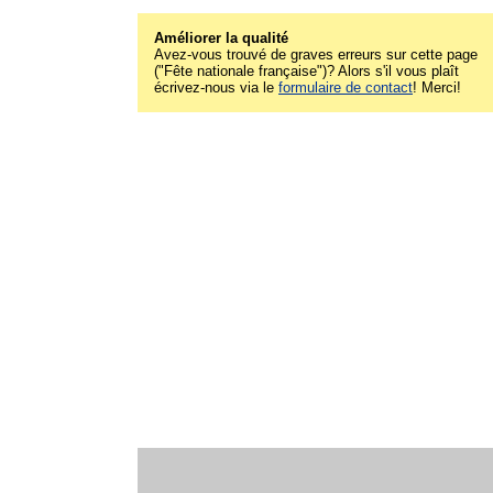
Améliorer la qualité
Avez-vous trouvé de graves erreurs sur cette page
("Fête nationale française")? Alors s'il vous plaît
écrivez-nous via le
formulaire de contact
! Merci!