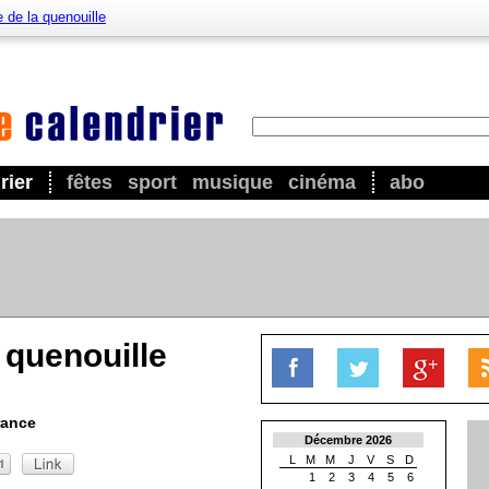
 de la quenouille
rier
fêtes
sport
musique
cinéma
abo
 quenouille
rance
Décembre 2026
L
M
M
J
V
S
D
1
2
3
4
5
6