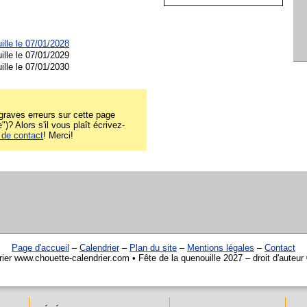
ille le 07/01/2028
ille le 07/01/2029
ille le 07/01/2030
raves erreurs sur cette page
")? Alors s'il vous plaît écrivez-
 de contact
! Merci!
Page d'accueil
–
Calendrier
–
Plan du site
–
Mentions légales
–
Contact
ier www.chouette-calendrier.com • Fête de la quenouille 2027 – droit d'auteu