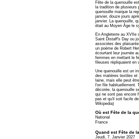
Fête de la quenouille es
la tradition de plusieurs
quenouille marque la re
janvier, douze jours ap
janvier. La quenouille, qu
était au Moyen Âge le sy
En Angleterre au XVIIe si
Saint Distaff's Day ou jo
associées des plaisanter
un poème de Robert Herri
écourtant leur journée 
femmes en mettant le feu 
fileuses répliquaient en
Une quenouille est un ins
des matières textiles et 
laine, mais elle peut êtr
l'on file habituellement.
décorée, la quenouille se
qui ne sont pas encore f
pas et qu'il soit facile d
Wikipedia)
Où est Fête de la qu
National
France
Quand est Fête de l
Jeudi, 7. Janvier 2027