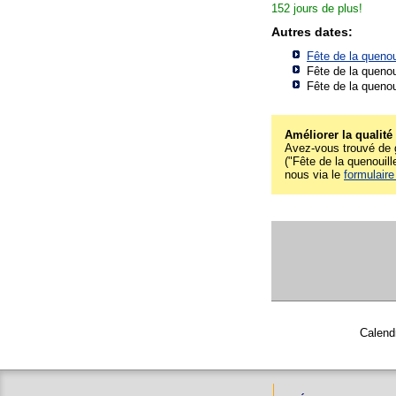
152 jours de plus!
Autres dates:
Fête de la quenou
Fête de la quenou
Fête de la quenou
Améliorer la qualité
Avez-vous trouvé de g
("Fête de la quenouille
nous via le
formulaire
Calendr