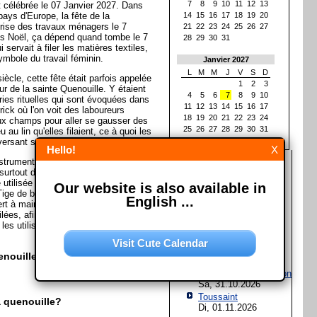
7
8
9
10
11
12
13
t célébrée le 07 Janvier 2027. Dans
 pays d'Europe, la fête de la
14
15
16
17
18
19
20
prise des travaux ménagers le 7
21
22
23
24
25
26
27
rès Noël, ça dépend quand tombe le 7
28
29
30
31
i servait à filer les matières textiles,
mbole du travail féminin.
Janvier 2027
L
M
M
J
V
S
D
ècle, cette fête était parfois appelée
1
2
3
ur de la sainte Quenouille. Y étaient
4
5
6
7
8
9
10
ies rituelles qui sont évoquées dans
11
12
13
14
15
16
17
ck où l'on voit des laboureurs
18
19
20
21
22
23
24
aux champs pour aller se gausser des
25
26
27
28
29
30
31
au lin qu'elles filaient, ce à quoi les
 versant sur eux des seaux d'eau.
Hello!
X
Les prochaines fêtes et
trument ancien utilisé pour le filage
jours fériés
surtout du lin, du chanvre ou de la
e utilisée avec toutes les fibres que
Our website is also available in
Assomption de Marie
 Tige de bois ou d'osier qui peut être
English ...
Sa, 15.08.2026
rt à maintenir et stocker les fibres
ilées, afin qu'elles ne s'emmêlent
Jour de l'Unité
e les utiliser. (Avec matériel de la
allemande
Sa, 03.10.2026
Visit Cute Calendar
Halloween
enouille?
Sa, 31.10.2026
Fête de la Réformation
Sa, 31.10.2026
Toussaint
a quenouille?
Di, 01.11.2026