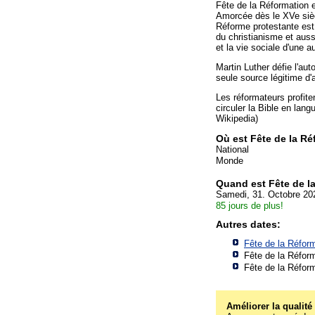
Fête de la Réformation 
Amorcée dès le XVe sièc
Réforme protestante est
du christianisme et auss
et la vie sociale d'une a
Martin Luther défie l'aut
seule source légitime d'a
Les réformateurs profiten
circuler la Bible en lang
Wikipedia)
Où est Fête de la R
National
Monde
Quand est Fête de l
Samedi, 31. Octobre 20
85 jours de plus!
Autres dates:
Fête de la Réfor
Fête de la Réfor
Fête de la Réfor
Améliorer la qualité