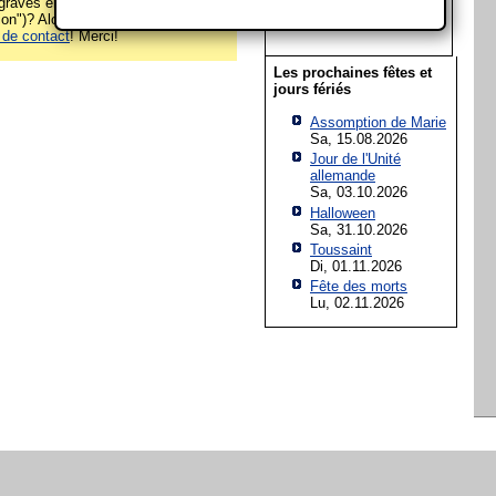
raves erreurs sur cette page
19
20
21
22
23
24
25
on")? Alors s'il vous plaît écrivez-
26
27
28
29
30
31
 de contact
! Merci!
Les prochaines fêtes et
jours fériés
Assomption de Marie
Sa, 15.08.2026
Jour de l'Unité
allemande
Sa, 03.10.2026
Halloween
Sa, 31.10.2026
Toussaint
Di, 01.11.2026
Fête des morts
Lu, 02.11.2026