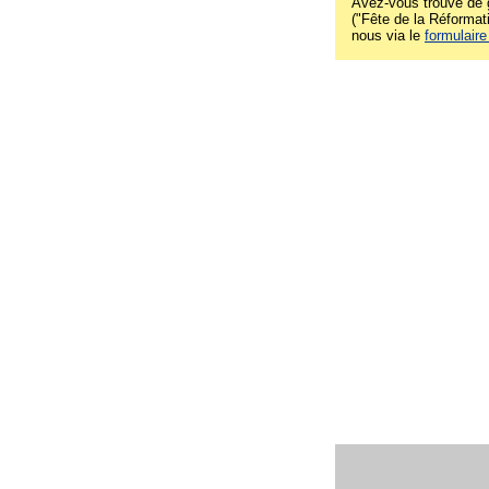
Avez-vous trouvé de g
("Fête de la Réformati
nous via le
formulaire