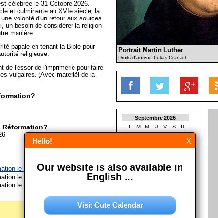
est célébrée le 31 Octobre 2026.
le et culminante au XVIe siècle, la
 une volonté d'un retour aux sources
i, un besoin de considérer la religion
utre manière.
orité papale en tenant la Bible pour
Portrait Martin Luther
utorité religieuse.
Droits d'auteur: Lukas Cranach
t de l'essor de l'imprimerie pour faire
ues vulgaires. (Avec materiél de la
éformation?
Septembre 2026
a Réformation?
L
M
M
J
V
S
D
26
1
2
3
4
5
6
Hello!
X
7
8
9
10
11
12
13
14
15
16
17
18
19
20
21
22
23
24
25
26
27
Our website is also available in
28
29
30
mation le 31/10/2027
English ...
mation le 31/10/2028
Octobre 2026
mation le 31/10/2029
L
M
M
J
V
S
D
1
2
3
4
Visit Cute Calendar
5
6
7
8
9
10
11
12
13
14
15
16
17
18