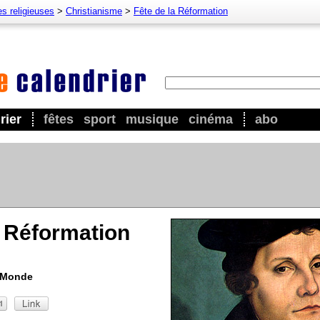
es religieuses
>
Christianisme
>
Fête de la Réformation
rier
fêtes
sport
musique
cinéma
abo
a Réformation
u Monde