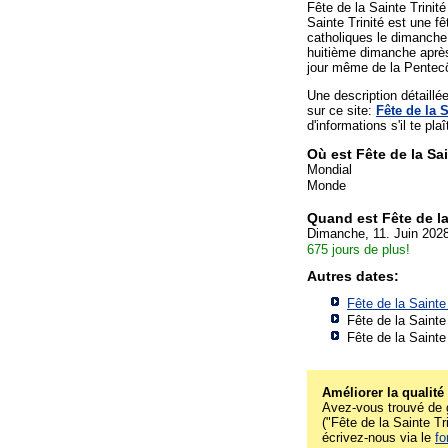
Fête de la Sainte Trinité
Sainte Trinité est une fê
catholiques le dimanche q
huitième dimanche après
jour même de la Pentec
Une description détaill
sur ce site:
Fête de la S
d'informations s'il te plaî
Où est Fête de la Sai
Mondial
Monde
Quand est Fête de la
Dimanche, 11. Juin 202
675 jours de plus!
Autres dates:
Fête de la Sainte
Fête de la Sainte
Fête de la Sainte
Améliorer la qualité
Avez-vous trouvé de g
("Fête de la Sainte Tri
écrivez-nous via le
fo