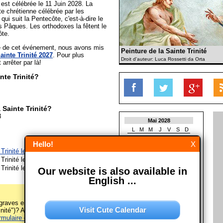
 est célébrée le 11 Juin 2028. La
te chrétienne célébrée par les
ui suit la Pentecôte, c'est-à-dire le
 Pâques. Les orthodoxes la fêtent le
ôte.
ée de cet événement, nous avons mis
Peinture de la Sainte Trinité
ainte Trinité 2027
. Pour plus
Droit d'auteur: Luca Rossetti da Orta
t arrêter par là!
nte Trinité?
 Sainte Trinité?
8
Mai 2028
L
M
M
J
V
S
D
1
2
3
4
5
6
7
Hello!
X
8
9
10
11
12
13
14
 Trinité le 23/05/2027
15
16
17
18
19
20
21
 Trinité le 11/06/2028
22
23
24
25
26
27
28
 Trinité le 27/05/2029
Our website is also available in
29
30
31
English ...
Juin 2028
L
M
M
J
V
S
D
1
2
3
4
raves erreurs sur cette page
Visit Cute Calendar
nité")? Alors s'il vous plaît
5
6
7
8
9
10
11
rmulaire de contact
! Merci!
12
13
14
15
16
17
18