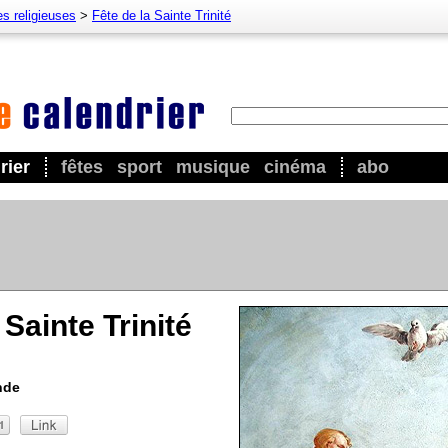
es religieuses
>
Fête de la Sainte Trinité
rier
fêtes
sport
musique
cinéma
abo
 Sainte Trinité
nde