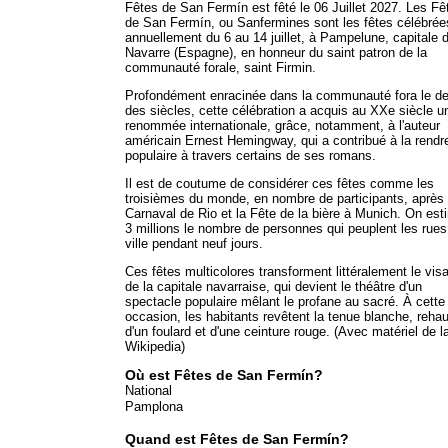
Fêtes de San Fermín est fêté le 06 Juillet 2027. Les Fê
de San Fermín, ou Sanfermines sont les fêtes célébrée
annuellement du 6 au 14 juillet, à Pampelune, capitale d
Navarre (Espagne), en honneur du saint patron de la
communauté forale, saint Firmin.
Profondément enracinée dans la communauté fora le d
des siècles, cette célébration a acquis au XXe siècle u
renommée internationale, grâce, notamment, à l'auteur
américain Ernest Hemingway, qui a contribué à la rendr
populaire à travers certains de ses romans.
Il est de coutume de considérer ces fêtes comme les
troisièmes du monde, en nombre de participants, après 
Carnaval de Rio et la Fête de la bière à Munich. On est
3 millions le nombre de personnes qui peuplent les rues
ville pendant neuf jours.
Ces fêtes multicolores transforment littéralement le vis
de la capitale navarraise, qui devient le théâtre d'un
spectacle populaire mêlant le profane au sacré. À cette
occasion, les habitants revêtent la tenue blanche, reha
d'un foulard et d'une ceinture rouge. (Avec matériel de l
Wikipedia)
Où est Fêtes de San Fermín?
National
Pamplona
Quand est Fêtes de San Fermín?