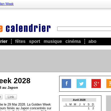
den Week
rier
fêtes
sport
musique
cinéma
abo
eek 2028
28 au Japon
Avril 2028
ée le 29 Mai 2028. La Golden Week
L
M
M
J
V
S
D
jours fériés au Japon concentrés sur
1
2