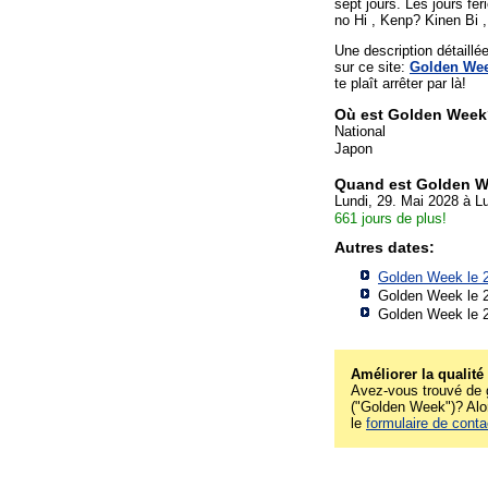
sept jours. Les jours f
no Hi , Kenp? Kinen Bi ,
Une description détaill
sur ce site:
Golden Wee
te plaît arrêter par là!
Où est Golden Wee
National
Japon
Quand est Golden 
Lundi, 29. Mai 2028 à Lu
661 jours de plus!
Autres dates:
Golden Week le 
Golden Week le 
Golden Week le 
Améliorer la qualité
Avez-vous trouvé de g
("Golden Week")? Alors
le
formulaire de conta