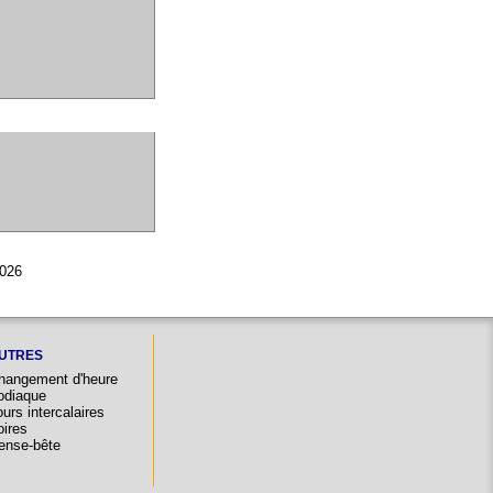
2026
UTRES
hangement d'heure
odiaque
urs intercalaires
oires
ense-bête