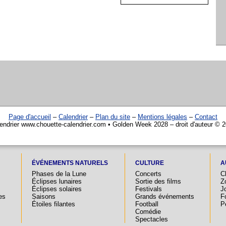
Page d'accueil
–
Calendrier
–
Plan du site
–
Mentions légales
–
Contact
endrier www.chouette-calendrier.com • Golden Week 2028 – droit d'auteur © 
ÉVÉNEMENTS NATURELS
CULTURE
A
Phases de la Lune
Concerts
C
Éclipses lunaires
Sortie des films
Z
Éclipses solaires
Festivals
Jo
es
Saisons
Grands événements
F
Étoiles filantes
Football
P
Comédie
Spectacles