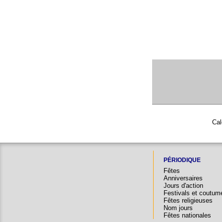
Cal
PÉRIODIQUE
Fêtes
Anniversaires
Jours d'action
Festivals et coutum
Fêtes religieuses
Nom jours
Fêtes nationales