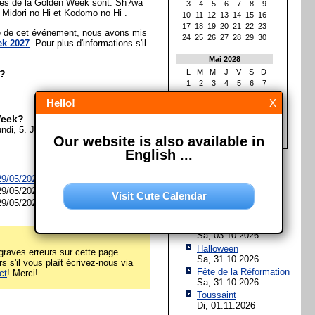
ériés de la Golden Week sont: Sh?wa
3
4
5
6
7
8
9
 Midori no Hi et Kodomo no Hi .
10
11
12
13
14
15
16
17
18
19
20
21
22
23
ée de cet événement, nous avons mis
24
25
26
27
28
29
30
k 2027
. Pour plus d'informations s'il
Mai 2028
L
M
M
J
V
S
D
k?
1
2
3
4
5
6
7
8
9
10
11
12
13
14
Hello!
X
15
16
17
18
19
20
21
22
23
24
25
26
27
28
Week?
29
30
31
ndi, 5. Juin 2028
Our website is also available in
English ...
Les prochaines fêtes et
jours fériés
29/05/2027 à
Japon
29/05/2028
Assomption de Marie
Visit Cute Calendar
Sa, 15.08.2026
29/05/2029
Jour de l'Unité
allemande
Sa, 03.10.2026
Halloween
raves erreurs sur cette page
Sa, 31.10.2026
 s'il vous plaît écrivez-nous via
Fête de la Réformation
ct
! Merci!
Sa, 31.10.2026
Toussaint
Di, 01.11.2026