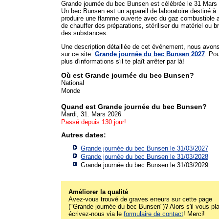
Grande journée du bec Bunsen est célébrée le 31 Mars
Un bec Bunsen est un appareil de laboratoire destiné à
produire une flamme ouverte avec du gaz combustible a
de chauffer des préparations, stériliser du matériel ou br
des substances.
Une description détaillée de cet événement, nous avon
sur ce site:
Grande journée du bec Bunsen 2027
. Po
plus d'informations s'il te plaît arrêter par là!
Où est Grande journée du bec Bunsen?
National
Monde
Quand est Grande journée du bec Bunsen?
Mardi, 31. Mars 2026
Passé depuis 130 jour!
Autres dates:
Grande journée du bec Bunsen le 31/03/2027
Grande journée du bec Bunsen le 31/03/2028
Grande journée du bec Bunsen le 31/03/2029
Améliorer la qualité
Avez-vous trouvé de graves erreurs sur cette page
("Grande journée du bec Bunsen")? Alors s'il vous pla
écrivez-nous via le
formulaire de contact
! Merci!