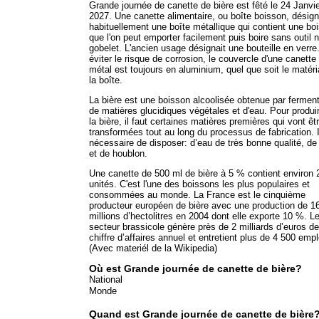
Grande journée de canette de bière est fêté le 24 Janvi
2027. Une canette alimentaire, ou boîte boisson, désig
habituellement une boîte métallique qui contient une bo
que l'on peut emporter facilement puis boire sans outil n
gobelet. L'ancien usage désignait une bouteille en verre
éviter le risque de corrosion, le couvercle d'une canette
métal est toujours en aluminium, quel que soit le matér
la boîte.
La bière est une boisson alcoolisée obtenue par ferment
de matières glucidiques végétales et d'eau. Pour produi
la bière, il faut certaines matières premières qui vont êt
transformées tout au long du processus de fabrication. I
nécessaire de disposer: d’eau de très bonne qualité, de
et de houblon.
Une canette de 500 ml de bière à 5 % contient environ 
unités. C'est l'une des boissons les plus populaires et
consommées au monde. La France est le cinquième
producteur européen de bière avec une production de 1
millions d’hectolitres en 2004 dont elle exporte 10 %. L
secteur brassicole génère près de 2 milliards d’euros de
chiffre d’affaires annuel et entretient plus de 4 500 empl
(Avec materiél de la Wikipedia)
Où est Grande journée de canette de bière?
National
Monde
Quand est Grande journée de canette de bière