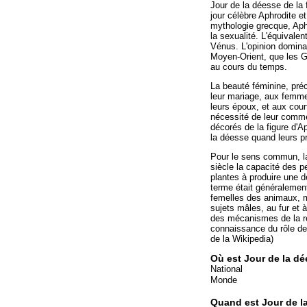
Jour de la déesse de la f
jour célèbre Aphrodite et 
mythologie grecque, Aph
la sexualité. L'équivale
Vénus. L'opinion dominant
Moyen-Orient, que les G
au cours du temps.
La beauté féminine, préc
leur mariage, aux femmes
leurs époux, et aux cour
nécessité de leur commer
décorés de la figure d'Ap
la déesse quand leurs pro
Pour le sens commun, la 
siècle la capacité des 
plantes à produire une 
terme était généraleme
femelles des animaux, m
sujets mâles, au fur et 
des mécanismes de la re
connaissance du rôle de
de la Wikipedia)
Où est Jour de la dée
National
Monde
Quand est Jour de la 