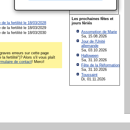
22
23
24
25
26
27
28
29
30
31
Les prochaines fêtes et
de la fertilité le 18/03/2028
jours fériés
de la fertilité le 18/03/2029
Assomption de Marie
de la fertilité le 18/03/2030
Sa, 15.08.2026
Jour de l'Unité
allemande
Sa, 03.10.2026
raves erreurs sur cette page
Halloween
la fertilité")? Alors s'il vous plaît
Sa, 31.10.2026
rmulaire de contact
! Merci!
Fête de la Réformation
Sa, 31.10.2026
Toussaint
Di, 01.11.2026