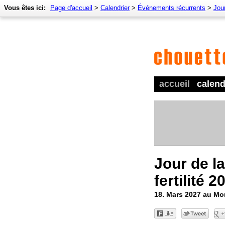
Vous êtes ici:
Page d'accueil
>
Calendrier
>
Événements récurrents
>
Jour
accueil
calend
Jour de l
fertilité 2
18. Mars 2027 au M