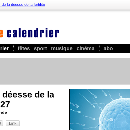
 de la déesse de la fertilité
rier
fêtes
sport
musique
cinéma
abo
a déesse de la
027
onde