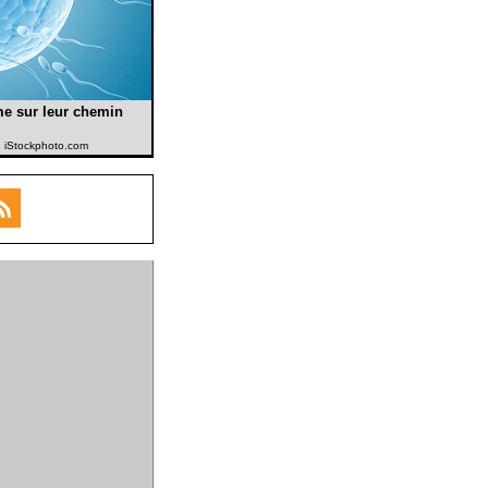
me sur leur chemin
e: iStockphoto.com