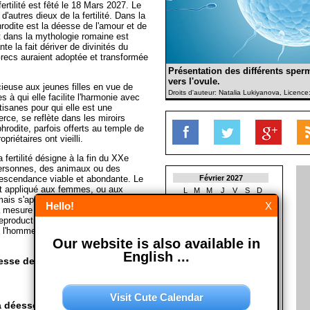
ertilité est fêté le 18 Mars 2027. Le
d'autres dieux de la fertilité. Dans la
rodite est la déesse de l'amour et de
nt dans la mythologie romaine est
e la fait dériver de divinités du
recs auraient adoptée et transformée
Présentation des différents sper
vers l'ovule.
ieuse aux jeunes filles en vue de
Droits d'auteur: Natalia Lukiyanova, Licenc
 à qui elle facilite l'harmonie avec
tisanes pour qui elle est une
ce, se reflète dans les miroirs
hrodite, parfois offerts au temple de
priétaires ont vieilli.
fertilité désigne à la fin du XXe
personnes, des animaux ou des
descendance viable et abondante. Le
Février 2027
nt appliqué aux femmes, ou aux
L
M
M
J
V
S
D
ais s'appliquent de plus en plus aux
1
2
3
4
5
6
7
Hello!
X
à mesure des progrès dans la vision
8
9
10
11
12
13
14
production et de la meilleure
15
16
17
18
19
20
21
 l'homme ou du mâle. (Avec materiél
22
23
24
25
26
27
28
Our website is also available in
English ...
Mars 2027
sse de la fertilité?
L
M
M
J
V
S
D
1
2
3
4
5
6
7
8
9
10
11
12
13
14
Visit Cute Calendar
15
16
17
18
19
20
21
déesse de la fertilité?