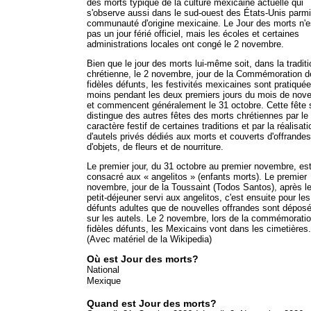
des morts typique de la culture mexicaine actuelle qui
s'observe aussi dans le sud-ouest des États-Unis parmi
communauté d'origine mexicaine. Le Jour des morts n'e
pas un jour férié officiel, mais les écoles et certaines
administrations locales ont congé le 2 novembre.
Bien que le jour des morts lui-même soit, dans la traditi
chrétienne, le 2 novembre, jour de la Commémoration d
fidèles défunts, les festivités mexicaines sont pratiqué
moins pendant les deux premiers jours du mois de nov
et commencent généralement le 31 octobre. Cette fête 
distingue des autres fêtes des morts chrétiennes par le
caractère festif de certaines traditions et par la réalisati
d'autels privés dédiés aux morts et couverts d'offrandes
d'objets, de fleurs et de nourriture.
Le premier jour, du 31 octobre au premier novembre, es
consacré aux « angelitos » (enfants morts). Le premier
novembre, jour de la Toussaint (Todos Santos), après l
petit-déjeuner servi aux angelitos, c'est ensuite pour les
défunts adultes que de nouvelles offrandes sont dépos
sur les autels. Le 2 novembre, lors de la commémorati
fidèles défunts, les Mexicains vont dans les cimetières.
(Avec matériel de la Wikipedia)
Où est Jour des morts?
National
Mexique
Quand est Jour des morts?