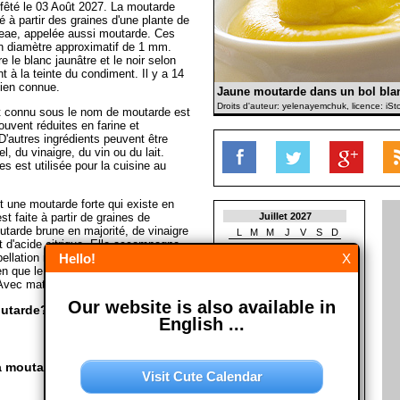
 fêté le 03 Août 2027. La moutarde
 à partir des graines d'une plante de
ceae, appelée aussi moutarde. Ces
un diamètre approximatif de 1 mm.
re le blanc jaunâtre et le noir selon
t à la teinte du condiment. Il y a 14
ien connue.
Jaune moutarde dans un bol bla
Droits d'auteur: yelenayemchuk, licence: iS
t connu sous le nom de moutarde est
ouvent réduites en farine et
'autres ingrédients peuvent être
l, du vinaigre, du vin ou du lait.
nes est utilisée pour la cuisine au
t une moutarde forte qui existe en
st faite à partir de graines de
Juillet 2027
tarde brune en majorité, de vinaigre
L
M
M
J
V
S
D
et d'acide citrique. Elle accompagne
1
2
3
4
ellation n'est pas une appellation
Hello!
X
5
6
7
8
9
10
11
ien que le terme n'est pas
12
13
14
15
16
17
18
Avec materiél de la Wikipedia)
19
20
21
22
23
24
25
Our website is also available in
26
27
28
29
30
31
outarde?
English ...
Août 2027
L
M
M
J
V
S
D
1
a moutarde?
Visit Cute Calendar
2
3
4
5
6
7
8
9
10
11
12
13
14
15