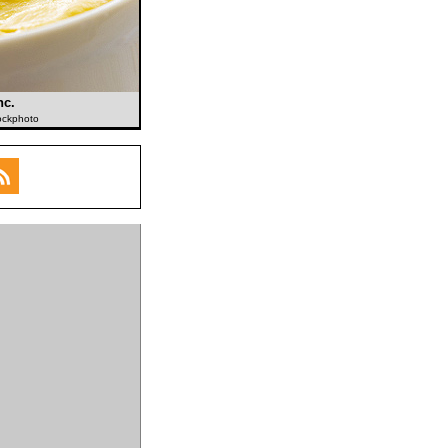
nc.
tockphoto