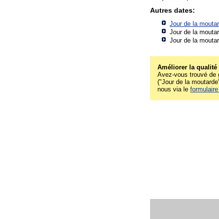
Autres dates:
Jour de la mouta
Jour de la mouta
Jour de la mouta
Améliorer la qualité
Avez-vous trouvé de g
("Jour de la moutarde"
nous via le
formulaire