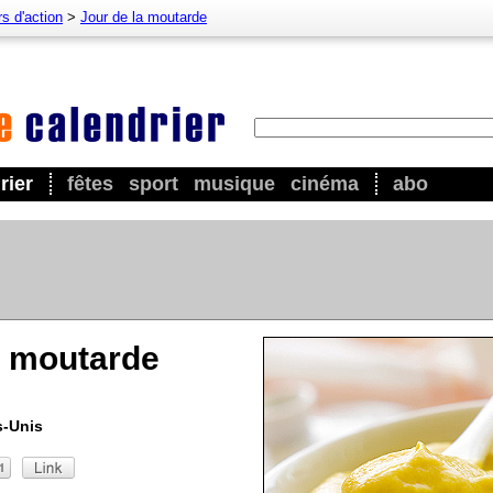
s d'action
>
Jour de la moutarde
rier
fêtes
sport
musique
cinéma
abo
a moutarde
s-Unis