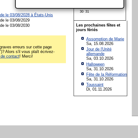
16
17
18
19
20
21
22
23
24
25
26
27
28
29
30
31
rde le 03/08/2028 à
États-Unis
rde le 03/08/2029
Les prochaines fêtes et
rde le 03/08/2030
jours fériés
Assomption de Marie
Sa, 15.08.2026
raves erreurs sur cette page
Jour de l'Unité
)? Alors s'il vous plaît écrivez-
allemande
 de contact
! Merci!
Sa, 03.10.2026
Halloween
Sa, 31.10.2026
Fête de la Réformation
Sa, 31.10.2026
Toussaint
Di, 01.11.2026