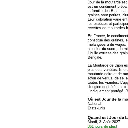
Jour de la moutarde est
est un condiment préparé
la famille des Brassica
graines sont petites, d'
Leur coloration varie ent
les espèces et participen
recettes de moutardes b
En France, le condimen
constitué des graines, s
mélangées à du verjus. D
ajoutés: du sucre, du mie
L'huile extraite des grai
Bengale.
La Moutarde de Dijon es
plusieurs variétés. Elle e
moutarde noire et de mou
et/ou de verjus, de sel 
toutes les viandes. L'app
d'origine contrôlée, si b
juridiquement protégé. (
Où est Jour de la m
National
États-Unis
Quand est Jour de l
Mardi, 3. Août 2027
361 jours de plus!