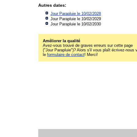
Autres dates:
Jour Parapluie le 10/02/2028
Jour Parapluie le 10/02/2029
Jour Parapluie le 10/02/2030
Améliorer la qualité
Avez-vous trouvé de graves erreurs sur cette page
("Jour Parapluie")? Alors s'il vous plaît écrivez-nous 
le
formulaire de contact
! Merci!