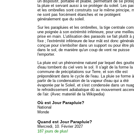
un dispositif, portable et pliable, permettant de se proté
la pluie et servant aussi à se protéger du soleil. Les pa
et les ombrelles sont construits sur le même principe, 
ne sont pas forcément étanches et ne protègent
généralement que du soleil.
Sur les parapluies et les ombrelles, la tige centrale com
une poignée à son extrémité inférieure, pour une meille
prise en main. L'utilisation des parasols se fait plutôt à
fixe ; l'extrémité inférieure de leur mât est donc généra
conçue pour s'emboîter dans un support ou pour être pl
dans le sol, de manière qu'un coup de vent ne puisse
l'emporter.
La pluie est un phénomène naturel par lequel des goutt
d'eau tombent du ciel vers le sol. Il s'agit de la forme la
commune de précipitations sur Terre, et son rôle est
prépondérant dans le cycle de l'eau. La pluie se forme à
partir de la condensation de la vapeur d'eau qui a été
évaporée par le Soleil, et s'est condensée dans un nua
le refroidissement adiabatique dû au mouvement ascen
de l'air. (Avec materiél de la Wikipedia)
Où est Jour Parapluie?
National
Monde
Quand est Jour Parapluie?
Mercredi, 10. Février 2027
187 jours de plus!