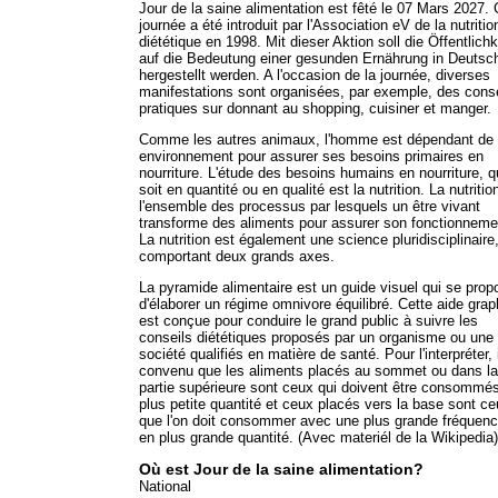
Jour de la saine alimentation est fêté le 07 Mars 2027. 
journée a été introduit par l'Association eV de la nutritio
diététique en 1998. Mit dieser Aktion soll die Öffentlichk
auf die Bedeutung einer gesunden Ernährung in Deutsc
hergestellt werden. A l'occasion de la journée, diverses
manifestations sont organisées, par exemple, des cons
pratiques sur donnant au shopping, cuisiner et manger.
Comme les autres animaux, l'homme est dépendant de
environnement pour assurer ses besoins primaires en
nourriture. L'étude des besoins humains en nourriture, 
soit en quantité ou en qualité est la nutrition. La nutritio
l'ensemble des processus par lesquels un être vivant
transforme des aliments pour assurer son fonctionneme
La nutrition est également une science pluridisciplinaire
comportant deux grands axes.
La pyramide alimentaire est un guide visuel qui se prop
d'élaborer un régime omnivore équilibré. Cette aide gra
est conçue pour conduire le grand public à suivre les
conseils diététiques proposés par un organisme ou une
société qualifiés en matière de santé. Pour l'interpréter, 
convenu que les aliments placés au sommet ou dans la
partie supérieure sont ceux qui doivent être consommé
plus petite quantité et ceux placés vers la base sont c
que l'on doit consommer avec une plus grande fréquenc
en plus grande quantité. (Avec materiél de la Wikipedia)
Où est Jour de la saine alimentation?
National