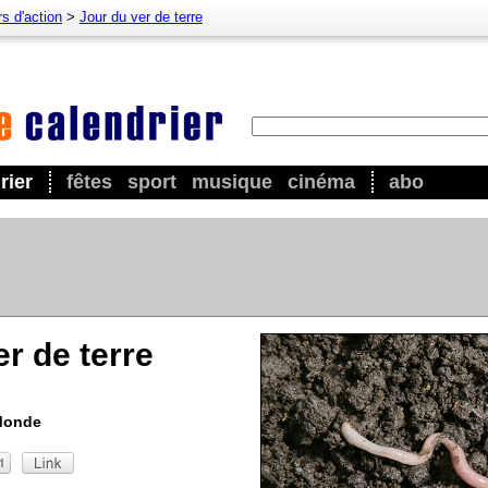
s d'action
>
Jour du ver de terre
rier
fêtes
sport
musique
cinéma
abo
r de terre
 Monde