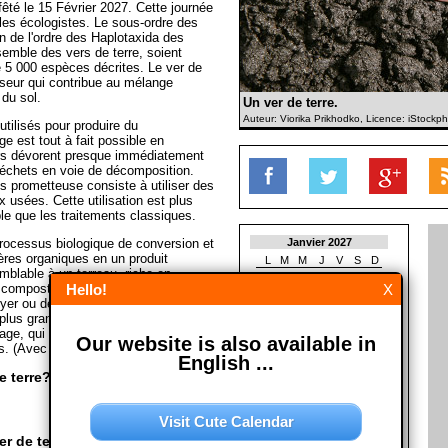
fêté le 15 Février 2027. Cette journée
les écologistes. Le sous-ordre des
n de l'ordre des Haplotaxida des
semble des vers de terre, soient
de 5 000 espèces décrites. Le ver de
sseur qui contribue au mélange
du sol.
Un ver de terre.
Auteur: Viorika Prikhodko, Licence: iStockp
utilisés pour produire du
 est tout à fait possible en
ers dévorent presque immédiatement
 déchets en voie de décomposition.
ès prometteuse consiste à utiliser des
x usées. Cette utilisation est plus
e que les traitements classiques.
ocessus biologique de conversion et
Janvier 2027
ères organiques en un produit
L
M
M
J
V
S
D
emblable à un terreau, riche en
1
2
3
compost1. Le compostage peut être
Hello!
X
4
5
6
7
8
9
10
 foyer ou de quelques foyers, dans des
11
12
13
14
15
16
17
plus grande échelle sur des
18
19
20
21
22
23
24
ge, qui traitent des quantités de
Our website is also available in
25
26
27
28
29
30
31
. (Avec materiél de la Wikipedia)
English ...
Février 2027
e terre?
L
M
M
J
V
S
D
1
2
3
4
5
6
7
Visit Cute Calendar
8
9
10
11
12
13
14
15
16
17
18
19
20
21
r de terre?