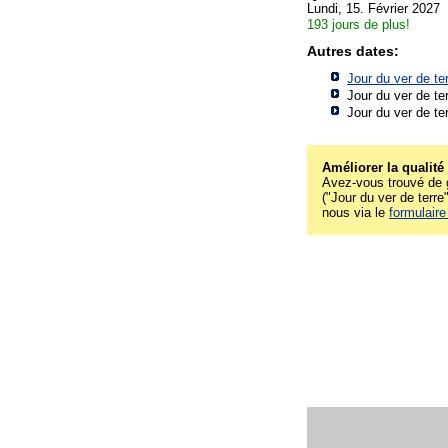
Lundi, 15. Février 2027
193 jours de plus!
Autres dates:
Jour du ver de te
Jour du ver de te
Jour du ver de te
Améliorer la qualité
Avez-vous trouvé de g
("Jour du ver de terre"
nous via le
formulaire