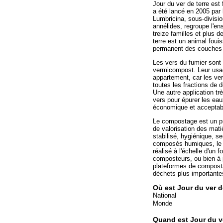
Jour du ver de terre est 
a été lancé en 2005 par 
Lumbricina, sous-divisio
annélides, regroupe l'en
treize familles et plus 
terre est un animal foui
permanent des couches 
Les vers du fumier sont 
vermicompost. Leur usage
appartement, car les v
toutes les fractions de
Une autre application tr
vers pour épurer les eau
économique et acceptabl
Le compostage est un pr
de valorisation des mati
stabilisé, hygiénique, s
composés humiques, le 
réalisé à l'échelle d'un
composteurs, ou bien à 
plateformes de composta
déchets plus importantes
Où est Jour du ver d
National
Monde
Quand est Jour du ve