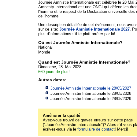
Journée Amnistie Internationale est célébrée le 28 Mai 
Amnesty International est une ONGI qui défend les droi
l'homme et le respect de la Déclaration universelle des 
de l'homme.
Une description détaillée de cet événement, nous avon
sur ce site:
Journée Amnistie Internationale 2027
. Po
plus d'informations s'il te plaît arrêter par là!
Où est Journée Amnistie Internationale?
National
Monde
Quand est Journée Amnistie Internationale?
Dimanche, 28. Mai 2028
660 jours de plus!
Autres dates:
Journée Amnistie Internationale le 28/05/2027
Journée Amnistie Internationale le 28/05/2028
Journée Amnistie Internationale le 28/05/2029
Améliorer la qualité
Avez-vous trouvé de graves erreurs sur cette page
("Journée Amnistie Internationale")? Alors s'il vous pl
écrivez-nous via le
formulaire de contact
! Merci!