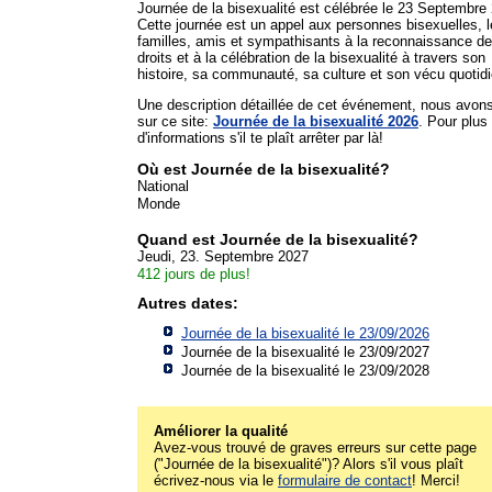
Journée de la bisexualité est célébrée le 23 Septembre
Cette journée est un appel aux personnes bisexuelles, l
familles, amis et sympathisants à la reconnaissance d
droits et à la célébration de la bisexualité à travers son
histoire, sa communauté, sa culture et son vécu quotidi
Une description détaillée de cet événement, nous avon
sur ce site:
Journée de la bisexualité 2026
. Pour plus
d'informations s'il te plaît arrêter par là!
Où est Journée de la bisexualité?
National
Monde
Quand est Journée de la bisexualité?
Jeudi, 23. Septembre 2027
412 jours de plus!
Autres dates:
Journée de la bisexualité le 23/09/2026
Journée de la bisexualité le 23/09/2027
Journée de la bisexualité le 23/09/2028
Améliorer la qualité
Avez-vous trouvé de graves erreurs sur cette page
("Journée de la bisexualité")? Alors s'il vous plaît
écrivez-nous via le
formulaire de contact
! Merci!