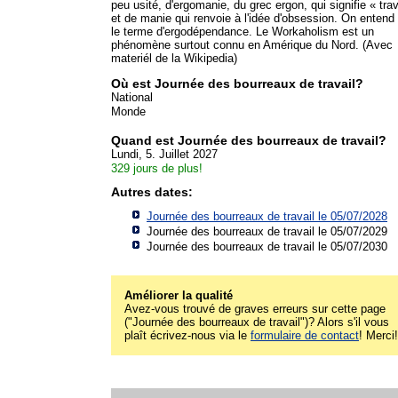
peu usité, d'ergomanie, du grec ergon, qui signifie « trav
et de manie qui renvoie à l'idée d'obsession. On entend
le terme d'ergodépendance. Le Workaholism est un
phénomène surtout connu en Amérique du Nord. (Avec
materiél de la Wikipedia)
Où est Journée des bourreaux de travail?
National
Monde
Quand est Journée des bourreaux de travail?
Lundi, 5. Juillet 2027
329 jours de plus!
Autres dates:
Journée des bourreaux de travail le 05/07/2028
Journée des bourreaux de travail le 05/07/2029
Journée des bourreaux de travail le 05/07/2030
Améliorer la qualité
Avez-vous trouvé de graves erreurs sur cette page
("Journée des bourreaux de travail")? Alors s'il vous
plaît écrivez-nous via le
formulaire de contact
! Merci!