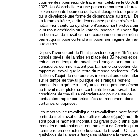
Journée des bourreaux de travail est célébrée le 05 Juill
2027. Un Workaholic est une personne bourreau de trava
L'expression de bourreau de travail désigne toute perso
qui a développé une forme de dépendance au travail. D
sa forme extrême, cette dépendance peut se révéler fat
notamment suite au syndrome d'épuisement professionn
le burnout américain ou le karoshi japonais. Au sens fig
un bourreau de travail est une personne qui ne se mén
pas et qui impose ou tend à imposer son régime de trav
aux autres.
Depuis l'avènement de l'État-providence après 1945, de
congés payés, de la mise en place des 35 heures et de
réduction du temps de travail, les Français sont parfois
considérés comme n'ayant pas la même conception du
rapport au travail que le reste du monde occidental. Cela
d'ailleurs l'objet de nombreuses interrogations outre-atla
sur le temps de travail puisque les Français restent
productifs malgré cela. Il n'y aurait donc pas une dépe
au travail mais plutôt une contrainte liée au travail : les
conditions de travail se dégraderaient pour cause de
contraintes trop importantes liées au rendement dans
certaines entreprises.
Les mots-valise travailolique et travailolisme sont form
partir du mot travail et des suffixes alcooli(que)(sme). Il
sont pour le moment inconnus du grand public ainsi qu
traducteurs automatiques comme celui de Google qui o
comme référence actuelle bourreau de travail. L'Office
québécois de la langue française référence le terme, en