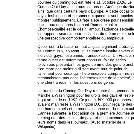
Journée du coming out est fêté le 11 Octobre 2026. Le
Coming Out Day a lieu tous les ans en Amérique du No
ainsi que dans certains pays d'Europe. À cette occasio
gays, lesbiennes et personnes « queers » sont appelés
montrer publiquement. La fête a été créée pour sensibili
public aux questions touchant l'homosexualité.
L’homosexualité est le désir, l'amour, l'attirance sexuell
les rapports sexuels entre individus du même sexe, sel
une perspective comportementaliste ou empirique.
Queer est, à la base, un mot anglais signifiant « étrange
peu commun », souvent utilisé comme insulte envers d
individus gays, lesbiennes, transsexuels… En France, s
terme queer est notamment connu du fait de séries
télévisées présentant les gays comme des gens branché
n'en reste pas moins qu'il sert avant tout de point de
ralliement pour ceux qui - hétérosexuels compris - ne s
reconnaissent pas dans l'hétérosexisme de la société, 
cherchent à redéfinir les questions de genre.
La tradition du Coming Out Day remonte à la seconde «
Marche à Washington pour les droits des gays et lesbi
» qui se tint le en 1987. Ce jour-là, 500 000 personnes
avaient manifesté à Washington D.C. pour l'égalité des 
des homosexuels et la reconnaissance de l'homosexuali
L'année suivante, à l'occasion de la première Journée d
coming out, des milliers de gays et de lesbiennes ont p
leurs noms dans les journaux. (Avec materiél de la
Wikipedia)