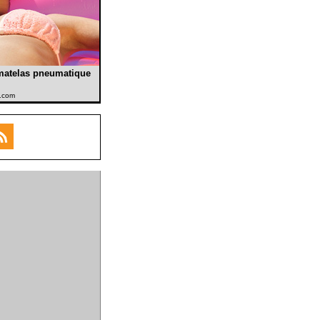
matelas pneumatique
o.com