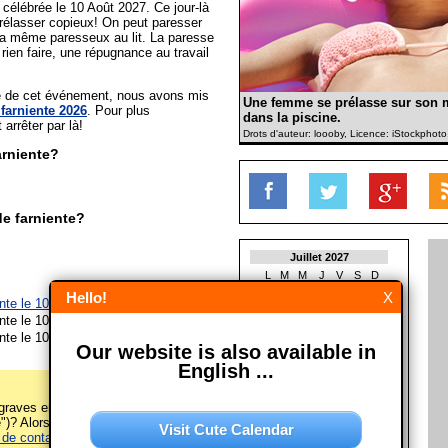
 célébrée le 10 Août 2027. Ce jour-là
prélasser copieux! On peut paresser
 la même paresseux au lit. La paresse
rien faire, une répugnance au travail
ée de cet événement, nous avons mis
Une femme se prélasse sur son 
farniente 2026
. Pour plus
dans la piscine.
t arrêter par là!
Drots d'auteur: loooby, Licence: iStockphot
arniente?
e farniente?
Juillet 2027
L
M
M
J
V
S
D
1
2
3
4
Hello!
X
nte le 10/08/2026
5
6
7
8
9
10
11
nte le 10/08/2027
12
13
14
15
16
17
18
nte le 10/08/2028
19
20
21
22
23
24
25
Our website is also available in
26
27
28
29
30
31
English ...
Août 2027
L
M
M
J
V
S
D
raves erreurs sur cette page
1
)? Alors s'il vous plaît écrivez-
Visit Cute Calendar
 de contact
! Merci!
2
3
4
5
6
7
8