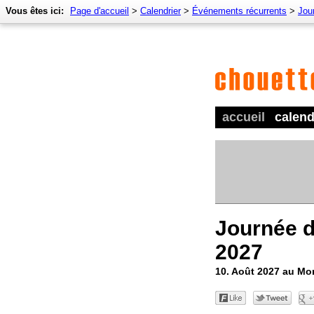
Vous êtes ici:
Page d'accueil
>
Calendrier
>
Événements récurrents
>
Jour
accueil
calend
Journée d
2027
10. Août 2027 au M