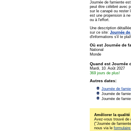
Journée de farniente est
peut être célébré avec 
sur le canapé ou rester
est une propension à ne 
ou à l'effort.
Une description détaill
sur ce site:
Journée de 
d'informations s'il te plaî
Où est Journée de f
National
Monde
Quand est Journée d
Mardi, 10. Août 2027
369 jours de plus!
Autres dates:
Journée de farnie
Journée de farnie
Journée de farnie
Améliorer la qualité
Avez-vous trouvé de g
("Journée de farniente"
nous via le
formulaire