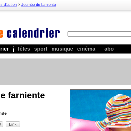
s d'action
>
Journée de farniente
rier
fêtes
sport
musique
cinéma
abo
e farniente
onde