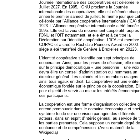
Journée internationale des coopératives est célébrée le
Juillet 2027. En 1995, l'ONU proclame la Journée
internationale des coopératives, elle est célébrée chaq
année le premier samedi de juillet, le même jour que cel
célébrée par l'Alliance coopérative internationale (ICA) 
1923. L'Alliance coopérative internationale a été fondée
1895. Elle est la voix du mouvement coopératif, auprès
l'ONU et l'OIT notamment, et elle émet à ce titre la
Déclaration sur l'identité coopérative. L'ICA est membre
COPAC et a créé le Rochdale Pioneers Award en 2000.
siège a été transféré de Genève à Bruxelles en 20123.
L'identité coopérative s'identifie par sept principes de
coopération. Ainsi, pour les prises de décision, elle rep
sur le principe démocratique « une personne = une voix
devra élire un conseil d'administration qui nommera un
directeur général. Les salariés et les membres-usagers
ainsi tous égaux en droit. La coopérative est une entité
économique fondée sur le principe de la coopération. El
pour objectif de servir au mieux les intérêts économiqu
ses participants.
La coopération est une forme d'organisation collective q
entend promouvoir dans le domaine économique et soci
système fondé sur une vision partagée des différents
acteurs, dans un esprit d'intérêt général, au service de 
les parties prenantes. Cela suppose un certain degré de
confiance et de compréhension. (Avec materiél de la
Wikipedia)