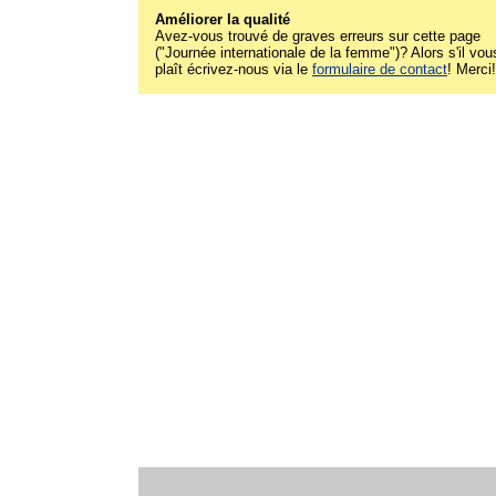
Améliorer la qualité
Avez-vous trouvé de graves erreurs sur cette page
("Journée internationale de la femme")? Alors s'il vou
plaît écrivez-nous via le
formulaire de contact
! Merci!