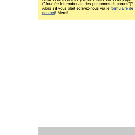
("Journée Internationale des personnes disparues")?
Alors s'il vous plaît écrivez-nous via le
formulaire de
contact
! Merci!