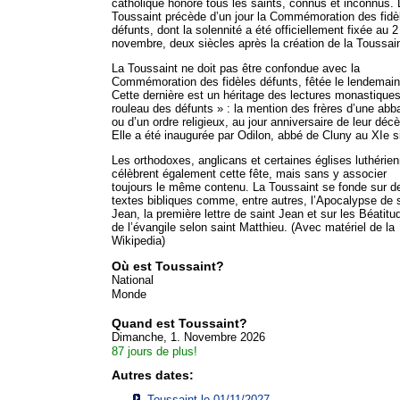
catholique honore tous les saints, connus et inconnus. 
Toussaint précède d’un jour la Commémoration des fidè
défunts, dont la solennité a été officiellement fixée au 2
novembre, deux siècles après la création de la Toussain
La Toussaint ne doit pas être confondue avec la
Commémoration des fidèles défunts, fêtée le lendemain
Cette dernière est un héritage des lectures monastique
rouleau des défunts » : la mention des frères d’une abb
ou d’un ordre religieux, au jour anniversaire de leur décè
Elle a été inaugurée par Odilon, abbé de Cluny au XIe s
Les orthodoxes, anglicans et certaines églises luthérie
célèbrent également cette fête, mais sans y associer
toujours le même contenu. La Toussaint se fonde sur d
textes bibliques comme, entre autres, l’Apocalypse de 
Jean, la première lettre de saint Jean et sur les Béatitu
de l’évangile selon saint Matthieu. (Avec matériel de la
Wikipedia)
Où est Toussaint?
National
Monde
Quand est Toussaint?
Dimanche, 1. Novembre 2026
87 jours de plus!
Autres dates:
Toussaint le 01/11/2027