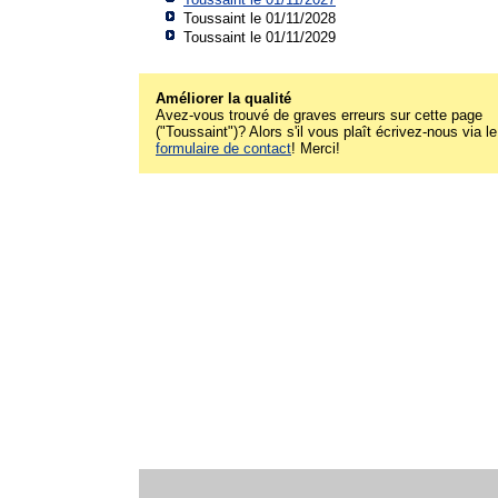
Toussaint le 01/11/2028
Toussaint le 01/11/2029
Améliorer la qualité
Avez-vous trouvé de graves erreurs sur cette page
("Toussaint")? Alors s'il vous plaît écrivez-nous via le
formulaire de contact
! Merci!