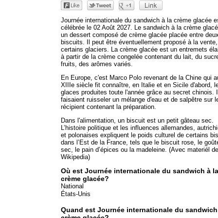
Journée internationale du sandwich à la crème glacée e
célébrée le 02 Août 2027. Le sandwich à la crème glacé
un dessert composé de crème glacée placée entre deu
biscuits. Il peut être éventuellement proposé à la vente
certains glaciers. La crème glacée est un entremets él
à partir de la crème congelée contenant du lait, du sucr
fruits, des arômes variés.
En Europe, c'est Marco Polo revenant de la Chine qui a
XIIIe siècle fit connaître, en Italie et en Sicile d'abord, l
glaces produites toute l'année grâce au secret chinois. I
faisaient ruisseler un mélange d'eau et de salpêtre sur l
récipient contenant la préparation.
Dans l'alimentation, un biscuit est un petit gâteau sec.
L’histoire politique et les influences allemandes, autrich
et polonaises expliquent le poids culturel de certains bi
dans l’Est de la France, tels que le biscuit rose, le goût
sec, le pain d’épices ou la madeleine. (Avec materiél de
Wikipedia)
Où est Journée internationale du sandwich à l
crème glacée?
National
États-Unis
Quand est Journée internationale du sandwich 
crème glacée?