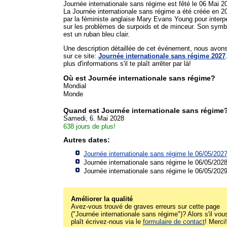
Journée internationale sans régime est fêté le 06 Mai 2
La Journée internationale sans régime a été créée en 2
par la féministe anglaise Mary Evans Young pour interpe
sur les problèmes de surpoids et de minceur. Son symb
est un ruban bleu clair.
Une description détaillée de cet événement, nous avon
sur ce site:
Journée internationale sans régime 2027
plus d'informations s'il te plaît arrêter par là!
Où est Journée internationale sans régime?
Mondial
Monde
Quand est Journée internationale sans régime
Samedi, 6. Mai 2028
638 jours de plus!
Autres dates:
Journée internationale sans régime le 06/05/202
Journée internationale sans régime le 06/05/202
Journée internationale sans régime le 06/05/202
Améliorer la qualité
Avez-vous trouvé de graves erreurs sur cette page
("Journée internationale sans régime")? Alors s'il vou
plaît écrivez-nous via le
formulaire de contact
! Merci!