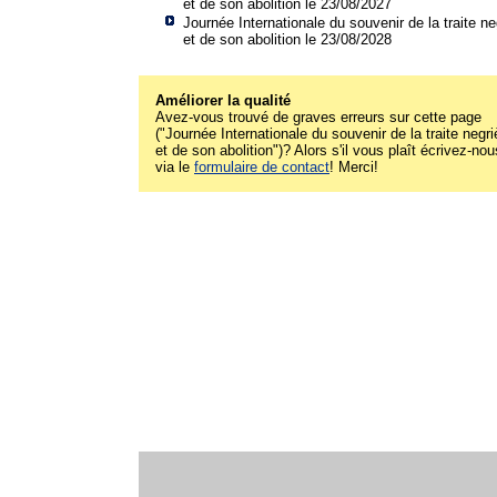
et de son abolition le 23/08/2027
Journée Internationale du souvenir de la traite ne
et de son abolition le 23/08/2028
Améliorer la qualité
Avez-vous trouvé de graves erreurs sur cette page
("Journée Internationale du souvenir de la traite negri
et de son abolition")? Alors s'il vous plaît écrivez-nou
via le
formulaire de contact
! Merci!