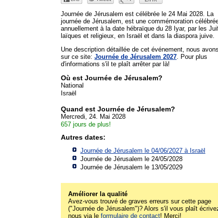
Journée de Jérusalem est célébrée le 24 Mai 2028. La
journée de Jérusalem, est une commémoration célébré
annuellement à la date hébraïque du 28 Iyar, par les Jui
laïques et religieux, en Israël et dans la diaspora juive.
Une description détaillée de cet événement, nous avon
sur ce site:
Journée de Jérusalem 2027
. Pour plus
d'informations s'il te plaît arrêter par là!
Où est Journée de Jérusalem?
National
Israël
Quand est Journée de Jérusalem?
Mercredi, 24. Mai 2028
657 jours de plus!
Autres dates:
Journée de Jérusalem le 04/06/2027 à
Israël
Journée de Jérusalem le 24/05/2028
Journée de Jérusalem le 13/05/2029
Améliorer la qualité
Avez-vous trouvé de graves erreurs sur cette page
("Journée de Jérusalem")? Alors s'il vous plaît écrive
nous via le
formulaire de contact
! Merci!