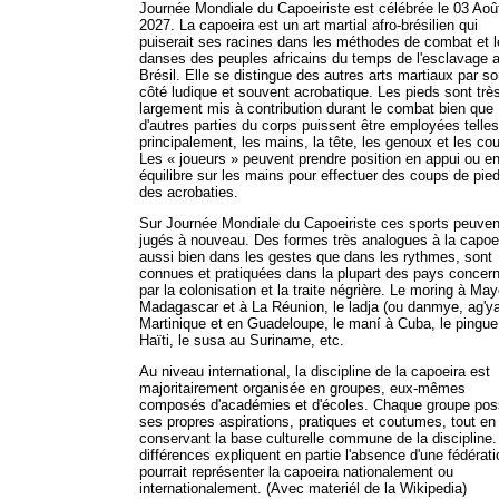
Journée Mondiale du Capoeiriste est célébrée le 03 Aoû
2027. La capoeira est un art martial afro-brésilien qui
puiserait ses racines dans les méthodes de combat et 
danses des peuples africains du temps de l'esclavage 
Brésil. Elle se distingue des autres arts martiaux par s
côté ludique et souvent acrobatique. Les pieds sont trè
largement mis à contribution durant le combat bien que
d'autres parties du corps puissent être employées telle
principalement, les mains, la tête, les genoux et les co
Les « joueurs » peuvent prendre position en appui ou e
équilibre sur les mains pour effectuer des coups de pie
des acrobaties.
Sur Journée Mondiale du Capoeiriste ces sports peuven
jugés à nouveau. Des formes très analogues à la capoe
aussi bien dans les gestes que dans les rythmes, sont
connues et pratiquées dans la plupart des pays concer
par la colonisation et la traite négrière. Le moring à May
Madagascar et à La Réunion, le ladja (ou danmye, ag'y
Martinique et en Guadeloupe, le maní à Cuba, le pingue
Haïti, le susa au Suriname, etc.
Au niveau international, la discipline de la capoeira est
majoritairement organisée en groupes, eux-mêmes
composés d'académies et d'écoles. Chaque groupe po
ses propres aspirations, pratiques et coutumes, tout en
conservant la base culturelle commune de la discipline
différences expliquent en partie l'absence d'une fédérati
pourrait représenter la capoeira nationalement ou
internationalement. (Avec materiél de la Wikipedia)