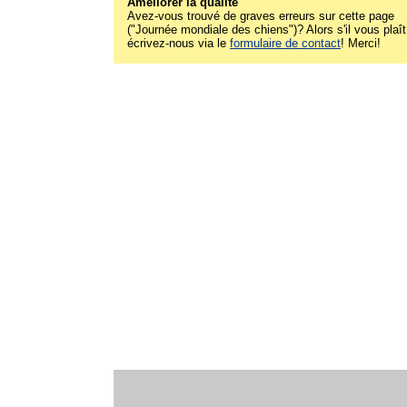
Améliorer la qualité
Avez-vous trouvé de graves erreurs sur cette page
("Journée mondiale des chiens")? Alors s'il vous plaît
écrivez-nous via le
formulaire de contact
! Merci!