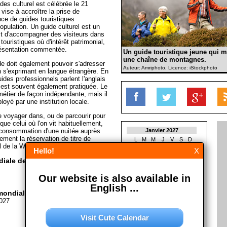
es culturel est célébrée le 21
vise à accroître la prise de
nce de guides touristiques
opulation. Un guide culturel est un
 est d'accompagner des visiteurs dans
touristiques où d'intérêt patrimonial,
présentation commentée.
Un guide touristique jeune qui m
une chaîne de montagnes.
uide doit également pouvoir s'adresser
Auteur: Amriphoto, Licence: iStockphoto
 s'exprimant en langue étrangère. En
ides professionnels parlent l'anglais
est souvent également pratiquée. Le
métier de façon indépendante, mais il
oyé par une institution locale.
de voyager dans, ou de parcourir pour
 que celui où l'on vit habituellement,
a consommation d'une nuitée auprès
Janvier 2027
lement la réservation de titre de
L
M
M
J
V
S
D
l de la Wikipedia)
1
2
3
Hello!
X
4
5
6
7
8
9
10
iale de guides culturel?
11
12
13
14
15
16
17
18
19
20
21
22
23
24
Our website is also available in
25
26
27
28
29
30
31
English ...
ondiale de guides culturel?
Février 2027
2027
L
M
M
J
V
S
D
1
2
3
4
5
6
7
Visit Cute Calendar
8
9
10
11
12
13
14