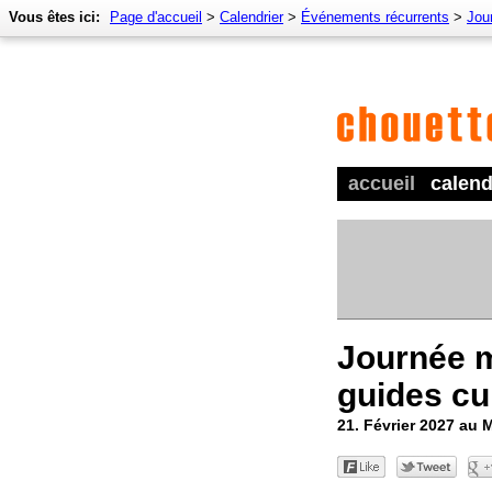
Vous êtes ici:
Page d'accueil
>
Calendrier
>
Événements récurrents
>
Jour
accueil
calend
Journée 
guides cu
21. Février 2027 au