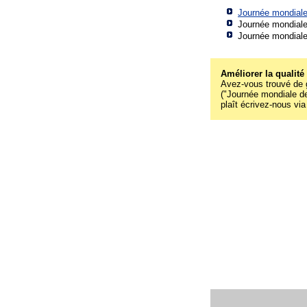
Journée mondiale 
Journée mondiale 
Journée mondiale 
Améliorer la qualité
Avez-vous trouvé de g
("Journée mondiale de 
plaît écrivez-nous via