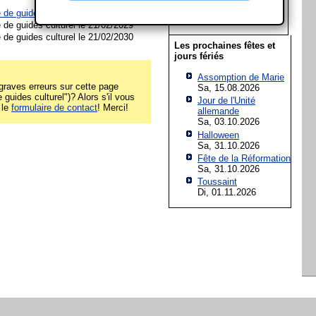
15
16
17
18
19
20
21
de guides culturel le 21/02/2028
22
23
24
25
26
27
28
de guides culturel le 21/02/2029
de guides culturel le 21/02/2030
Les prochaines fêtes et
jours fériés
Assomption de Marie
raves erreurs sur cette page
Sa, 15.08.2026
guides culturel")? Alors s'il vous
Jour de l'Unité
 le
formulaire de contact
! Merci!
allemande
Sa, 03.10.2026
Halloween
Sa, 31.10.2026
Fête de la Réformation
Sa, 31.10.2026
Toussaint
Di, 01.11.2026