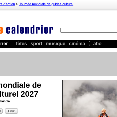
s d'action
>
Journée mondiale de guides culturel
rier
fêtes
sport
musique
cinéma
abo
mondiale de
lturel 2027
 Monde