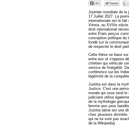
Journée mondiale de la j
17 Juillet 2027. La premi
internationale est le fai
Vitoria, au XVIIIe siècl
droit international néces
entre États perçus com
conception politique du t
fondé sur la communauté e
de respecter le droit pa
Cette thèse se base sur
entre eux et s'oppose dè
chrétien qui véhicule ce
service de l'inégalité. 
conférence sur les Indie
légitimité de la conquêt
Justitia est dans la myt
Justice. C'est une person
morale qui sous tend le
judiciaire utilise égalem
de la mythologie grecque
femme aux yeux bandés, 
Justitia latine est une di
chez plusieurs divinités
qui ne lui sont pas exa
de la Wikipedia)