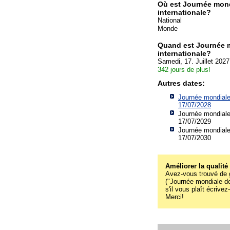
Où est Journée mondi
internationale?
National
Monde
Quand est Journée m
internationale?
Samedi, 17. Juillet 2027
342 jours de plus!
Autres dates:
Journée mondiale 
17/07/2028
Journée mondiale 
17/07/2029
Journée mondiale 
17/07/2030
Améliorer la qualité
Avez-vous trouvé de g
("Journée mondiale de 
s'il vous plaît écrive
Merci!