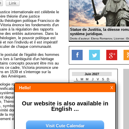
ustice internationale est célébrée le
ère théorie d'une justice
t du théologien politique Francisco de
e.Vitoria énonce les fondements d'un
saire à la régulation des rapports
Statue de Justitia, la déesse roma
me des entités autonomes. Dans la
système juridique.
héologien, le pouvoir politique est
Droits d'auteur: Elena Romanov, License: i
t non l'individu et il est impératif
rticulier de chaque communauté.
 le postulat de l'égalité des hommes
s lors à l'ambiguïté d'un héritage
rtains concepts pouvant être mis au
Dans ce cadre, Victoria prononce une
ns en 1539 et s'interroge sur la
Juin 2027
e des Amériques.
L
M
M
J
V
S
D
hologie romaine la déesse de la
1
2
3
4
5
6
Hello!
X
nification allégorique de la force
7
8
9
10
11
12
13
 système légal. La symbolique
14
15
16
17
18
19
20
ent depuis le XIIIe siècle une figure
21
22
23
24
25
26
27
, Thémis, sous les traits d'une
Our website is also available in
28
29
30
symbolisant l'impartialité. La
English ...
vinité dont les attributs se retrouvent
Juillet 2027
 de la mythologie grecque et romaine
L
M
M
J
V
S
D
ctement équivalentes. (Avec materiél
1
2
3
4
Visit Cute Calendar
5
6
7
8
9
10
11