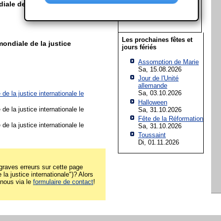
12
13
14
15
16
17
18
ale de la justice
19
20
21
22
23
24
25
26
27
28
29
30
31
Les prochaines fêtes et
ondiale de la justice
jours fériés
Assomption de Marie
Sa, 15.08.2026
Jour de l'Unité
allemande
Sa, 03.10.2026
de la justice internationale le
Halloween
de la justice internationale le
Sa, 31.10.2026
Fête de la Réformation
de la justice internationale le
Sa, 31.10.2026
Toussaint
Di, 01.11.2026
raves erreurs sur cette page
la justice internationale")? Alors
z-nous via le
formulaire de contact
!