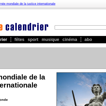
née mondiale de la justice internationale
rier
fêtes
sport
musique
cinéma
abo
ondiale de la
ternationale
Monde