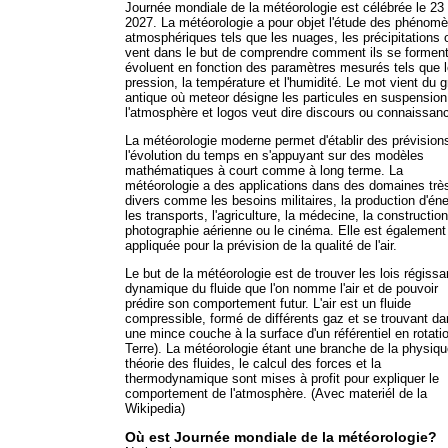
Journée mondiale de la météorologie est célébrée le 23
2027. La météorologie a pour objet l'étude des phénom
atmosphériques tels que les nuages, les précipitations 
vent dans le but de comprendre comment ils se forment
évoluent en fonction des paramètres mesurés tels que 
pression, la température et l'humidité. Le mot vient du g
antique où meteor désigne les particules en suspensio
l'atmosphère et logos veut dire discours ou connaissan
La météorologie moderne permet d'établir des prévision
l'évolution du temps en s'appuyant sur des modèles
mathématiques à court comme à long terme. La
météorologie a des applications dans des domaines trè
divers comme les besoins militaires, la production d'éne
les transports, l'agriculture, la médecine, la construction
photographie aérienne ou le cinéma. Elle est également
appliquée pour la prévision de la qualité de l'air.
Le but de la météorologie est de trouver les lois régissa
dynamique du fluide que l'on nomme l'air et de pouvoir
prédire son comportement futur. L'air est un fluide
compressible, formé de différents gaz et se trouvant d
une mince couche à la surface d'un référentiel en rotatio
Terre). La météorologie étant une branche de la physiqu
théorie des fluides, le calcul des forces et la
thermodynamique sont mises à profit pour expliquer le
comportement de l'atmosphère. (Avec materiél de la
Wikipedia)
Où est Journée mondiale de la météorologie?