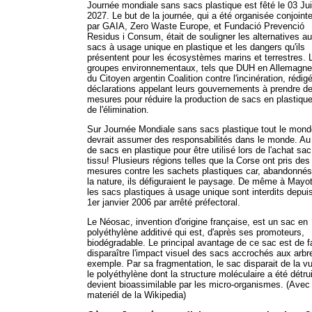
Journée mondiale sans sacs plastique est fêté le 03 Juil
2027. Le but de la journée, qui a été organisée conjoin
par GAIA, Zero Waste Europe, et Fundació Prevenció
Residus i Consum, était de souligner les alternatives a
sacs à usage unique en plastique et les dangers qu'ils
présentent pour les écosystèmes marins et terrestres. 
groupes environnementaux, tels que DUH en Allemagne
du Citoyen argentin Coalition contre l'incinération, rédig
déclarations appelant leurs gouvernements à prendre d
mesures pour réduire la production de sacs en plastique
de l'élimination.
Sur Journée Mondiale sans sacs plastique tout le mond
devrait assumer des responsabilités dans le monde. Au 
de sacs en plastique pour être utilisé lors de l'achat sa
tissu! Plusieurs régions telles que la Corse ont pris des
mesures contre les sachets plastiques car, abandonné
la nature, ils défiguraient le paysage. De même à Mayot
les sacs plastiques à usage unique sont interdits depuis
1er janvier 2006 par arrêté préfectoral.
Le Néosac, invention d'origine française, est un sac en
polyéthylène additivé qui est, d'après ses promoteurs,
biodégradable. Le principal avantage de ce sac est de f
disparaître l'impact visuel des sacs accrochés aux arbr
exemple. Par sa fragmentation, le sac disparait de la vu
le polyéthylène dont la structure moléculaire a été détru
devient bioassimilable par les micro-organismes. (Avec
materiél de la Wikipedia)