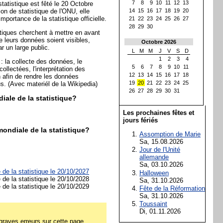
7
8
9
10
11
12
13
tatistique est fêté le 20 Octobre
on de statistique de l'ONU, elle
14
15
16
17
18
19
20
importance de la statistique officielle.
21
22
23
24
25
26
27
28
29
30
stiques cherchent à mettre en avant
ue leurs données soient visibles,
Octobre 2026
r un large public.
L
M
M
J
V
S
D
1
2
3
4
: la collecte des données, le
5
6
7
8
9
10
11
ollectées, l'interprétation des
12
13
14
15
16
17
18
 afin de rendre les données
19
20
21
22
23
24
25
s. (Avec materiél de la Wikipedia)
26
27
28
29
30
31
ale de la statistique?
Les prochaines fêtes et
jours fériés
ondiale de la statistique?
Assomption de Marie
Sa, 15.08.2026
Jour de l'Unité
allemande
Sa, 03.10.2026
de la statistique le 20/10/2027
Halloween
de la statistique le 20/10/2028
Sa, 31.10.2026
de la statistique le 20/10/2029
Fête de la Réformation
Sa, 31.10.2026
Toussaint
Di, 01.11.2026
raves erreurs sur cette page