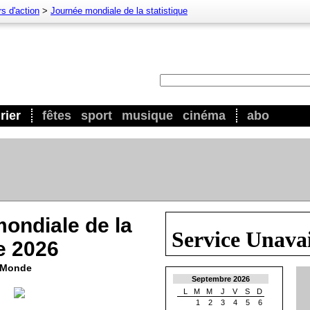
s d'action
>
Journée mondiale de la statistique
rier
fêtes
sport
musique
cinéma
abo
ondiale de la
ue 2026
u Monde
Septembre 2026
L
M
M
J
V
S
D
1
2
3
4
5
6