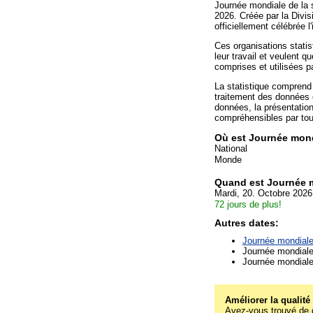
Journée mondiale de la s
2026. Créée par la Divisi
officiellement célébrée l'
Ces organisations stati
leur travail et veulent q
comprises et utilisées pa
La statistique comprend 
traitement des données c
données, la présentation
compréhensibles par tou
Où est Journée mondi
National
Monde
Quand est Journée m
Mardi, 20. Octobre 2026
72 jours de plus!
Autres dates:
Journée mondiale 
Journée mondiale 
Journée mondiale 
Améliorer la qualité
Avez-vous trouvé de g