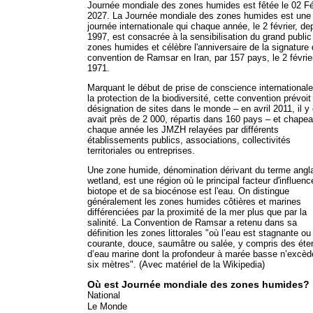
Journée mondiale des zones humides est fêtée le 02 Fé
2027. La Journée mondiale des zones humides est une
journée internationale qui chaque année, le 2 février, de
1997, est consacrée à la sensibilisation du grand public
zones humides et célèbre l'anniversaire de la signature 
convention de Ramsar en Iran, par 157 pays, le 2 févrie
1971.
Marquant le début de prise de conscience internationale
la protection de la biodiversité, cette convention prévoit
désignation de sites dans le monde – en avril 2011, il y
avait près de 2 000, répartis dans 160 pays – et chape
chaque année les JMZH relayées par différents
établissements publics, associations, collectivités
territoriales ou entreprises.
Une zone humide, dénomination dérivant du terme angl
wetland, est une région où le principal facteur d'influenc
biotope et de sa biocénose est l'eau. On distingue
généralement les zones humides côtières et marines
différenciées par la proximité de la mer plus que par la
salinité. La Convention de Ramsar a retenu dans sa
définition les zones littorales "où l’eau est stagnante ou
courante, douce, saumâtre ou salée, y compris des ét
d’eau marine dont la profondeur à marée basse n’excèd
six mètres". (Avec matériel de la Wikipedia)
Où est Journée mondiale des zones humides?
National
Le Monde