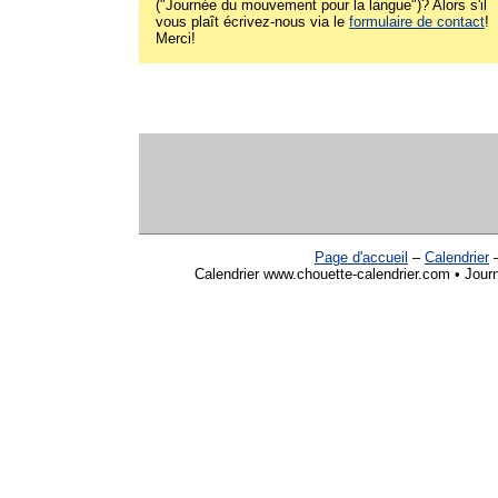
("Journée du mouvement pour la langue")? Alors s'il
vous plaît écrivez-nous via le
formulaire de contact
!
Merci!
Page d'accueil
–
Calendrier
Calendrier www.chouette-calendrier.com • Jour