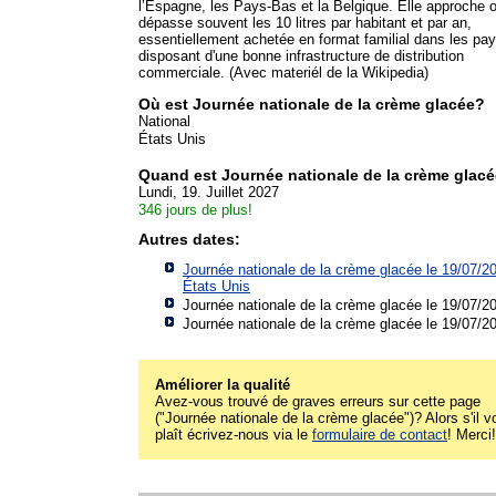
l’Espagne, les Pays-Bas et la Belgique. Elle approche 
dépasse souvent les 10 litres par habitant et par an,
essentiellement achetée en format familial dans les pa
disposant d'une bonne infrastructure de distribution
commerciale. (Avec materiél de la Wikipedia)
Où est Journée nationale de la crème glacée?
National
États Unis
Quand est Journée nationale de la crème glac
Lundi, 19. Juillet 2027
346 jours de plus!
Autres dates:
Journée nationale de la crème glacée le 19/07/2
États Unis
Journée nationale de la crème glacée le 19/07/2
Journée nationale de la crème glacée le 19/07/2
Améliorer la qualité
Avez-vous trouvé de graves erreurs sur cette page
("Journée nationale de la crème glacée")? Alors s'il v
plaît écrivez-nous via le
formulaire de contact
! Merci!