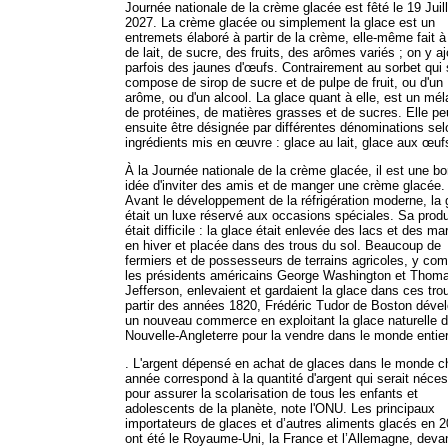
Journée nationale de la crème glacée est fêté le 19 Juill
2027. La crème glacée ou simplement la glace est un
entremets élaboré à partir de la crème, elle-même fait à 
de lait, de sucre, des fruits, des arômes variés ; on y a
parfois des jaunes d'œufs. Contrairement au sorbet qui
compose de sirop de sucre et de pulpe de fruit, ou d'un
arôme, ou d'un alcool. La glace quant à elle, est un mé
de protéines, de matières grasses et de sucres. Elle pe
ensuite être désignée par différentes dénominations sel
ingrédients mis en œuvre : glace au lait, glace aux œuf
À la Journée nationale de la crème glacée, il est une b
idée d'inviter des amis et de manger une crème glacée.
Avant le développement de la réfrigération moderne, la 
était un luxe réservé aux occasions spéciales. Sa prod
était difficile : la glace était enlevée des lacs et des ma
en hiver et placée dans des trous du sol. Beaucoup de
fermiers et de possesseurs de terrains agricoles, y com
les présidents américains George Washington et Thom
Jefferson, enlevaient et gardaient la glace dans ces tro
partir des années 1820, Frédéric Tudor de Boston déve
un nouveau commerce en exploitant la glace naturelle 
Nouvelle-Angleterre pour la vendre dans le monde entier
. L'argent dépensé en achat de glaces dans le monde 
année correspond à la quantité d'argent qui serait néces
pour assurer la scolarisation de tous les enfants et
adolescents de la planète, note l'ONU. Les principaux
importateurs de glaces et d’autres aliments glacés en 
ont été le Royaume-Uni, la France et l’Allemagne, deva