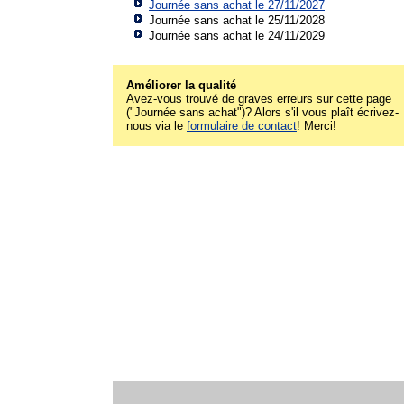
Journée sans achat le 27/11/2027
Journée sans achat le 25/11/2028
Journée sans achat le 24/11/2029
Améliorer la qualité
Avez-vous trouvé de graves erreurs sur cette page
("Journée sans achat")? Alors s'il vous plaît écrivez-
nous via le
formulaire de contact
! Merci!