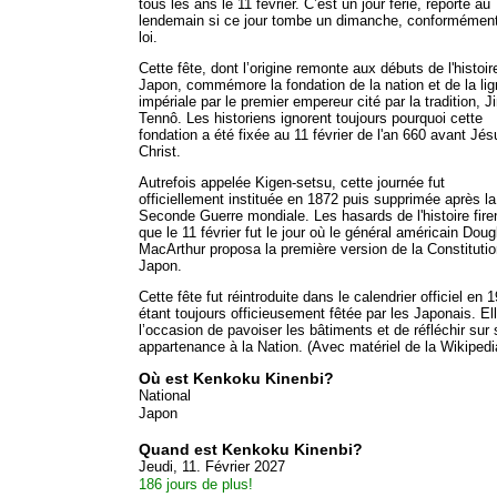
tous les ans le 11 février. C’est un jour férié, reporté au
lendemain si ce jour tombe un dimanche, conformément
loi.
Cette fête, dont l’origine remonte aux débuts de l'histoir
Japon, commémore la fondation de la nation et de la li
impériale par le premier empereur cité par la tradition, 
Tennô. Les historiens ignorent toujours pourquoi cette
fondation a été fixée au 11 février de l'an 660 avant Jés
Christ.
Autrefois appelée Kigen-setsu, cette journée fut
officiellement instituée en 1872 puis supprimée après la
Seconde Guerre mondiale. Les hasards de l'histoire fire
que le 11 février fut le jour où le général américain Doug
MacArthur proposa la première version de la Constituti
Japon.
Cette fête fut réintroduite dans le calendrier officiel en 
étant toujours officieusement fêtée par les Japonais. El
l’occasion de pavoiser les bâtiments et de réfléchir sur
appartenance à la Nation. (Avec matériel de la Wikipedi
Où est Kenkoku Kinenbi?
National
Japon
Quand est Kenkoku Kinenbi?
Jeudi, 11. Février 2027
186 jours de plus!