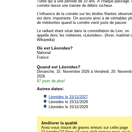
Tuttle qui a une période de 33 ans. À chaque passage, 
comète laisse une trainée de débris rocheux.
L'influence de la comète sur les étoiles filantes observ
est donc importante. On assiste ainsi à de véritables pl
de météorites quand la comète vient juste de passer.
Le radiant étant situé dans la constellation du Lion, on
appelle donc les météores «Léonides». (Avec matériel d
Wikipedia)
Où est Léonides?
National
France
Quand est Léonides?
Dimanche, 15. Novembre 2026 à Vendredi, 20. Novemb
2026
97 jours de plus!
Autres dates:
Léonides le 15/11/2027
Léonides le 15/11/2028
Léonides le 15/11/2029
Améliorer la qualité
Avez-vous trouvé de graves erreurs sur cette page
("Léonides")? Alors s'il vous plaît écrivez-nous via le