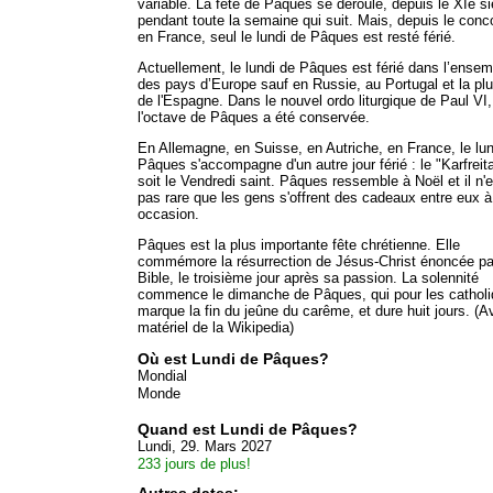
variable. La fête de Pâques se déroule, depuis le XIe si
pendant toute la semaine qui suit. Mais, depuis le conc
en France, seul le lundi de Pâques est resté férié.
Actuellement, le lundi de Pâques est férié dans l’ensem
des pays d’Europe sauf en Russie, au Portugal et la plu
de l'Espagne. Dans le nouvel ordo liturgique de Paul VI,
l'octave de Pâques a été conservée.
En Allemagne, en Suisse, en Autriche, en France, le lun
Pâques s'accompagne d'un autre jour férié : le "Karfreit
soit le Vendredi saint. Pâques ressemble à Noël et il n'e
pas rare que les gens s'offrent des cadeaux entre eux à
occasion.
Pâques est la plus importante fête chrétienne. Elle
commémore la résurrection de Jésus-Christ énoncée pa
Bible, le troisième jour après sa passion. La solennité
commence le dimanche de Pâques, qui pour les cathol
marque la fin du jeûne du carême, et dure huit jours. (A
matériel de la Wikipedia)
Où est Lundi de Pâques?
Mondial
Monde
Quand est Lundi de Pâques?
Lundi, 29. Mars 2027
233 jours de plus!
Autres dates: