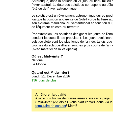
Antarctique, dans la période du 21 juin, au beau milieu 
l'hiver austral. La date des solstices correspond au déb
l'été ou de l'hiver astronomique.
Le solstice est un événement astronomique qui se prod
lorsque la position apparente du Soleil vu de la Terre att
son extrême méridional ou septentrional en fonction du 
de l'équateur céleste ou terrestre.
Par extension, les solstices désignent les jours de l'an
pendant lesquels ils se produisent. Les jours avoisinant
solstice d'été sont les plus longs de l'année, tandis que
proches du solstice d'hiver sont les plus courts de l'ann
(Avec matériel de la Wikipedia)
Où est Midwinter?
National
Le Monde
Quand est Midwinter?
Lundi, 21. Décembre 2026
136 jours de plus!
Améliorer la qualité
Avez-vous trouvé de graves erreurs sur cette page
("Midwinter")? Alors s'il vous plaît écrivez-nous via le
formulaire de contact
! Merci!