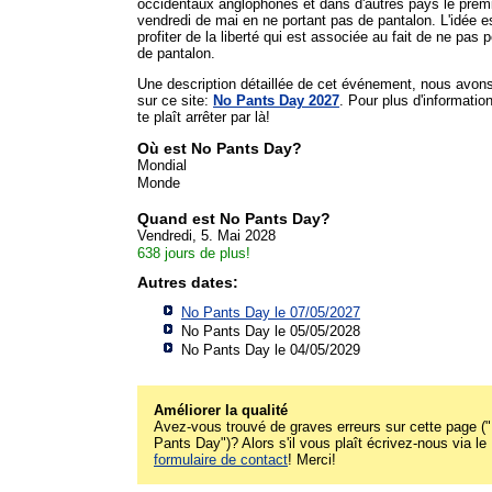
occidentaux anglophones et dans d'autres pays le prem
vendredi de mai en ne portant pas de pantalon. L'idée e
profiter de la liberté qui est associée au fait de ne pas p
de pantalon.
Une description détaillée de cet événement, nous avon
sur ce site:
No Pants Day 2027
. Pour plus d'information
te plaît arrêter par là!
Où est No Pants Day?
Mondial
Monde
Quand est No Pants Day?
Vendredi, 5. Mai 2028
638 jours de plus!
Autres dates:
No Pants Day le 07/05/2027
No Pants Day le 05/05/2028
No Pants Day le 04/05/2029
Améliorer la qualité
Avez-vous trouvé de graves erreurs sur cette page (
Pants Day")? Alors s'il vous plaît écrivez-nous via le
formulaire de contact
! Merci!