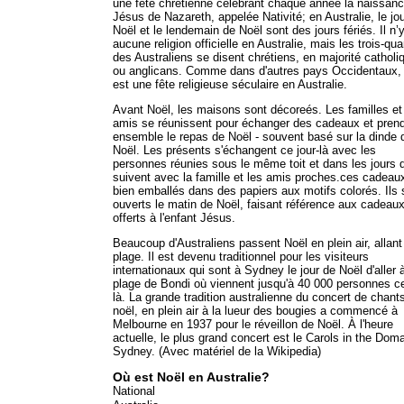
une fête chrétienne célébrant chaque année la naissan
Jésus de Nazareth, appelée Nativité; en Australie, le jo
Noël et le lendemain de Noël sont des jours fériés. Il n’
aucune religion officielle en Australie, mais les trois-qua
des Australiens se disent chrétiens, en majorité catholi
ou anglicans. Comme dans d'autres pays Occidentaux,
est une fête religieuse séculaire en Australie.
Avant Noël, les maisons sont décoreés. Les familles et
amis se réunissent pour échanger des cadeaux et pren
ensemble le repas de Noël - souvent basé sur la dinde 
Noël. Les présents s'échangent ce jour-là avec les
personnes réunies sous le même toit et dans les jours 
suivent avec la famille et les amis proches.ces cadeau
bien emballés dans des papiers aux motifs colorés. Ils 
ouverts le matin de Noël, faisant référence aux cadeau
offerts à l'enfant Jésus.
Beaucoup d'Australiens passent Noël en plein air, allant
plage. Il est devenu traditionnel pour les visiteurs
internationaux qui sont à Sydney le jour de Noël d'aller à
plage de Bondi où viennent jusqu'à 40 000 personnes ce
là. La grande tradition australienne du concert de chant
noël, en plein air à la lueur des bougies a commencé à
Melbourne en 1937 pour le réveillon de Noël. À l'heure
actuelle, le plus grand concert est le Carols in the Dom
Sydney. (Avec matériel de la Wikipedia)
Où est Noël en Australie?
National