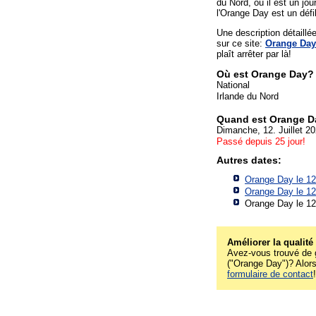
du Nord, où il est un jou
l'Orange Day est un défi
Une description détaill
sur ce site:
Orange Day
plaît arrêter par là!
Où est Orange Day?
National
Irlande du Nord
Quand est Orange D
Dimanche, 12. Juillet 2
Passé depuis 25 jour!
Autres dates:
Orange Day le 1
Orange Day le 1
Orange Day le 12
Améliorer la qualité
Avez-vous trouvé de g
("Orange Day")? Alors 
formulaire de contact