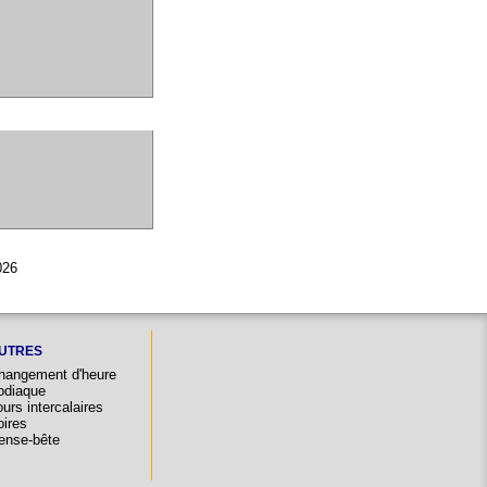
026
UTRES
hangement d'heure
odiaque
urs intercalaires
oires
ense-bête