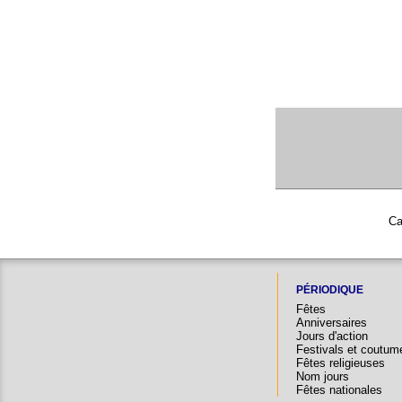
Ca
PÉRIODIQUE
Fêtes
Anniversaires
Jours d'action
Festivals et coutum
Fêtes religieuses
Nom jours
Fêtes nationales