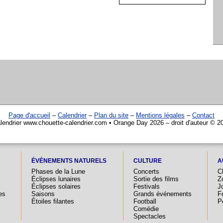
Page d'accueil
–
Calendrier
–
Plan du site
–
Mentions légales
–
Contact
lendrier www.chouette-calendrier.com • Orange Day 2026 – droit d'auteur © 2
ÉVÉNEMENTS NATURELS
CULTURE
A
Phases de la Lune
Concerts
C
Éclipses lunaires
Sortie des films
Z
Éclipses solaires
Festivals
Jo
es
Saisons
Grands événements
F
Étoiles filantes
Football
P
Comédie
Spectacles