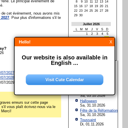
r férié. Le principal évènement de
8
9
10
11
12
13
14
lé.
15
16
17
18
19
20
21
22
23
24
25
26
27
28
ée de cet événement, nous avons mis
29
30
 2027
. Pour plus d'informations s'il te
Juillet 2026
L
M
M
J
V
S
D
1
2
3
4
5
6
7
8
9
10
11
12
Hello!
X
13
14
15
16
17
18
19
20
21
22
23
24
25
26
ay?
27
28
29
30
31
026
Our website is also available in
English ...
Les prochaines fêtes et
jours fériés
2/07/2027 à
Irlande du Nord
2/07/2028 à
Irlande du Nord
Assomption de Marie
Visit Cute Calendar
Sa, 15.08.2026
/07/2029
Jour de l'Unité
allemande
Sa, 03.10.2026
Halloween
raves erreurs sur cette page
Sa, 31.10.2026
s'il vous plaît écrivez-nous via le
Fête de la Réformation
! Merci!
Sa, 31.10.2026
Toussaint
Di, 01.11.2026