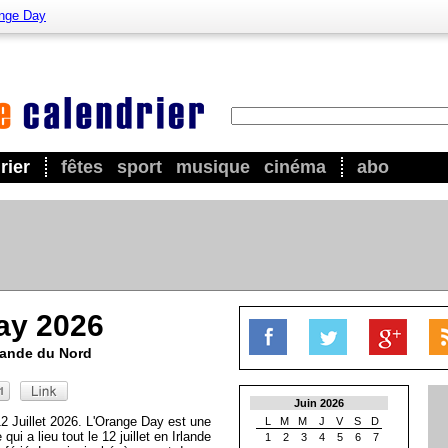
nge Day
rier
fêtes
sport
musique
cinéma
abo
ay 2026
rlande du Nord
Juin 2026
2 Juillet 2026. L'Orange Day est une
L
M
M
J
V
S
D
e qui a lieu tout le 12 juillet en Irlande
1
2
3
4
5
6
7