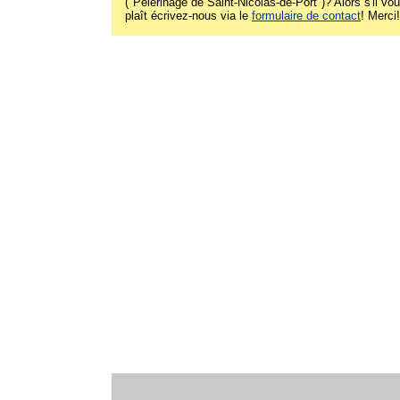
("Pèlerinage de Saint-Nicolas-de-Port")? Alors s'il vo
plaît écrivez-nous via le
formulaire de contact
! Merci!