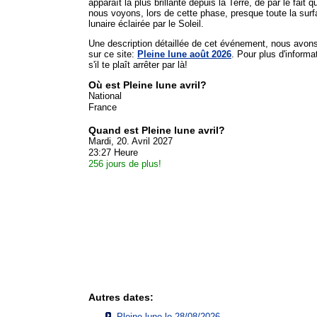
apparaît la plus brillante depuis la Terre, de par le fait q
nous voyons, lors de cette phase, presque toute la sur
lunaire éclairée par le Soleil.
Une description détaillée de cet événement, nous avon
sur ce site:
Pleine lune août 2026
. Pour plus d'informa
s'il te plaît arrêter par là!
Où est Pleine lune avril?
National
France
Quand est Pleine lune avril?
Mardi, 20. Avril 2027
23:27 Heure
256 jours de plus!
Autres dates:
Pleine lune le 28/08/2026