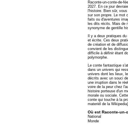
Raconte-un-conte-de-fées
2027. En ce jour devraie
l'histoire. Bien sûr, vou
sur son propre. Le mot c
faits ou d'aventures imagi
les dits récits. Mais de
synonyme de gentille his
Il y a deux pratiques du g
et écrite. Ces deux prat
de création et de diffus
convient de les distingue
difficile à définir étant
polymorphe.
Le conte fantastique s'a
dans un univers qui ress
univers dont les lieux, 
décrits avec un souci de
une irruption dans le ré
voire de la peur chez l'a
histoire porteuse d'un 
morale ou sociale. Cette
conte qui touche à la p
materiél de la Wikipedia
Où est Raconte-un-c
National
Monde