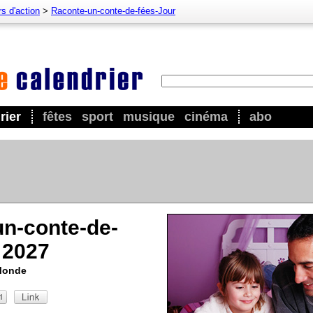
s d'action
>
Raconte-un-conte-de-fées-Jour
rier
fêtes
sport
musique
cinéma
abo
n-conte-de-
 2027
 Monde