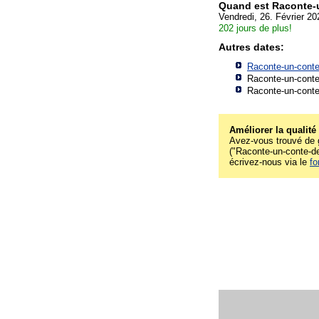
Quand est Raconte-
Vendredi, 26. Février 20
202 jours de plus!
Autres dates:
Raconte-un-conte
Raconte-un-conte
Raconte-un-conte
Améliorer la qualité
Avez-vous trouvé de g
("Raconte-un-conte-de-
écrivez-nous via le
fo