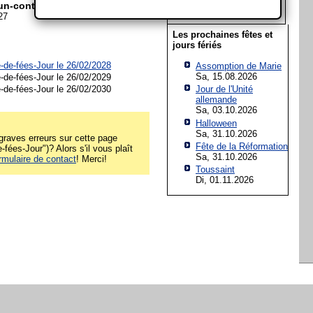
22
23
24
25
26
27
28
un-conte-de-fées-Jour?
27
Les prochaines fêtes et
jours fériés
-de-fées-Jour le 26/02/2028
Assomption de Marie
Sa, 15.08.2026
-de-fées-Jour le 26/02/2029
-de-fées-Jour le 26/02/2030
Jour de l'Unité
allemande
Sa, 03.10.2026
Halloween
Sa, 31.10.2026
raves erreurs sur cette page
Fête de la Réformation
fées-Jour")? Alors s'il vous plaît
Sa, 31.10.2026
rmulaire de contact
! Merci!
Toussaint
Di, 01.11.2026