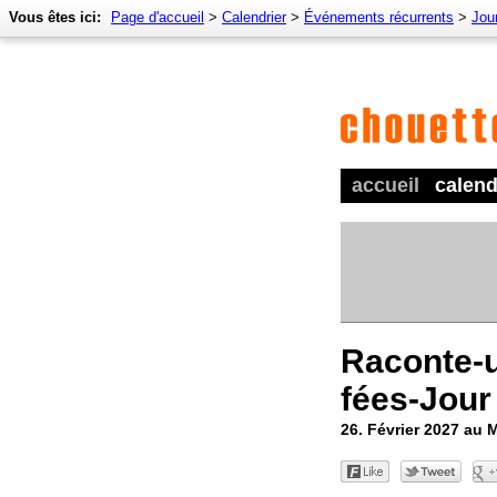
Vous êtes ici:
Page d'accueil
>
Calendrier
>
Événements récurrents
>
Jour
accueil
calend
Raconte-u
fées-Jour
26. Février 2027 au