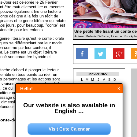
-Jour est célébrée le 26 Février
nt être mutuellement lire ou raconter
s pouvez également lire une histoire
onte désigne à la fois un récit de
naires et le genre littéraire qui relate
 nos jours, pour beaucoup, "conte" est
toriette pour les enfants.
Une petite fille lisant un conte d
Auteur: Melanie DeFazio, Licence: iStockph
enre littéraire qu'est le conte : orale
iques se différenciant par leur mode
ion comme par leur contenu, il
r. Le conte est un objet littéraire
 donné son caractère hybride et
ttache d'abord à plonger le lecteur
emble en tous points au réel: un
Janvier 2027
les personnages et les actions sont
L
M
M
J
V
S
D
 vraisemblance. Le surnaturel fait
1
2
3
el, ce qui peut provoquer un malaise,
Hello!
X
4
5
6
7
8
9
10
uditeur ou le lecteur. La fable est une
11
12
13
14
15
16
17
message ou d'une recommandation,
18
19
20
21
22
23
24
 dimension est étrangère à celle du
Our website is also available in
25
26
27
28
29
30
31
rofondeur des êtres humains. (Avec
English ...
)
Février 2027
L
M
M
J
V
S
D
onte-de-fées-Jour?
1
2
3
4
5
6
7
Visit Cute Calendar
8
9
10
11
12
13
14
15
16
17
18
19
20
21