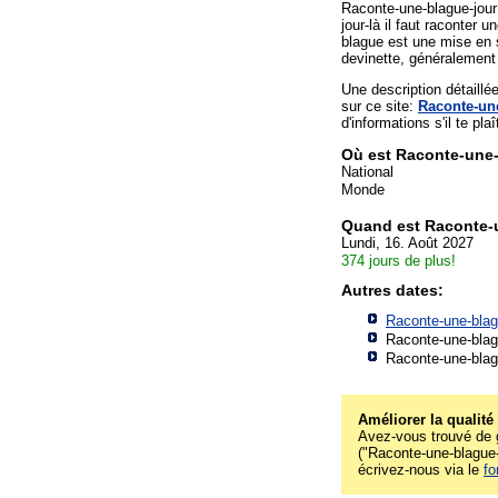
Raconte-une-blague-jour
jour-là il faut raconter
blague est une mise en 
devinette, généralement 
Une description détaill
sur ce site:
Raconte-un
d'informations s'il te plaî
Où est Raconte-une-
National
Monde
Quand est Raconte-
Lundi, 16. Août 2027
374 jours de plus!
Autres dates:
Raconte-une-blag
Raconte-une-blag
Raconte-une-blag
Améliorer la qualité
Avez-vous trouvé de g
("Raconte-une-blague-j
écrivez-nous via le
fo