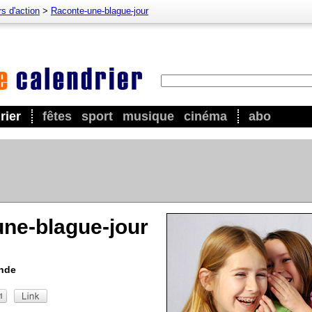
s d'action
>
Raconte-une-blague-jour
rier
fêtes
sport
musique
cinéma
abo
ne-blague-jour
onde