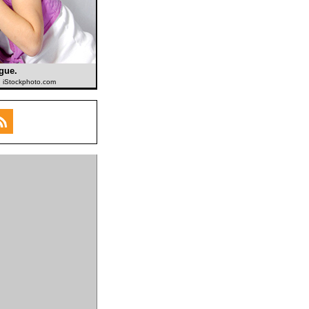
ague.
: iStockphoto.com