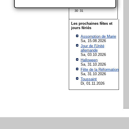
16
17
18
19
20
21
22
23
24
25
26
27
28
29
30
31
Les prochaines fêtes et
jours fériés
Assomption de Marie
Sa, 15.08.2026
Jour de l'Unité
allemande
Sa, 03.10.2026
Halloween
Sa, 31.10.2026
Fête de la Réformation
Sa, 31.10.2026
Toussaint
Di, 01.11.2026