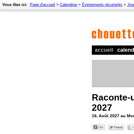
Vous êtes ici:
Page d'accueil
>
Calendrier
>
Événements récurrents
>
Jour
accueil
calend
Raconte-u
2027
16. Août 2027 au M