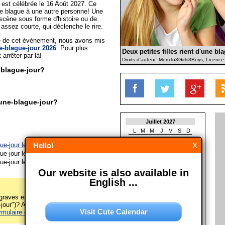
 est célébrée le 16 Août 2027. Ce
 une blague à une autre personne! Une
scène sous forme d'histoire ou de
assez courte, qui déclenche le rire.
ée de cet événement, nous avons mis
e-blague-jour 2026
. Pour plus
Deux petites filles rient d'une bl
t arrêter par là!
Droits d'auteur: MomTo3Girls3Boys, Licence
blague-jour?
une-blague-jour?
Juillet 2027
L
M
M
J
V
S
D
1
2
3
4
ue-jour le 16/08/2026
Hello!
X
5
6
7
8
9
10
11
ue-jour le 16/08/2027
12
13
14
15
16
17
18
ue-jour le 16/08/2028
19
20
21
22
23
24
25
Our website is also available in
26
27
28
29
30
31
English ...
Août 2027
L
M
M
J
V
S
D
raves erreurs sur cette page
1
our")? Alors s'il vous plaît
Visit Cute Calendar
rmulaire de contact
! Merci!
2
3
4
5
6
7
8
9
10
11
12
13
14
15